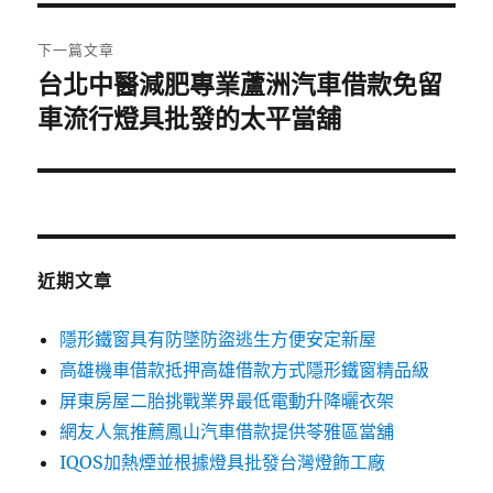
覽
文
章:
下一篇文章
台北中醫減肥專業蘆洲汽車借款免留
下
一
車流行燈具批發的太平當舖
篇
文
章:
近期文章
隱形鐵窗具有防墜防盜逃生方便安定新屋
高雄機車借款抵押高雄借款方式隱形鐵窗精品級
屏東房屋二胎挑戰業界最低電動升降曬衣架
網友人氣推薦鳳山汽車借款提供苓雅區當舖
IQOS加熱煙並根據燈具批發台灣燈飾工廠