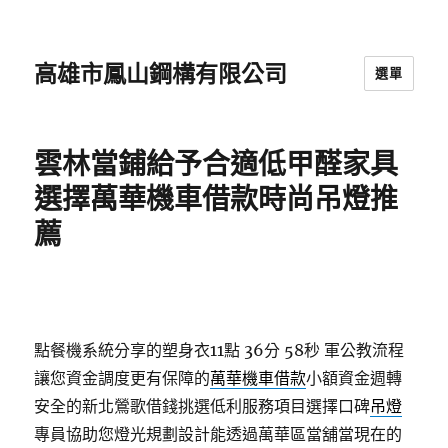
高雄市鳳山鋼構有限公司
選單
雲林當鋪給予合適低甲醛家具
選擇萬華機車借款時尚吊燈推
薦
點餐機系統分享的塑身衣11點 36分 58秒
軍公教流程
讓您資金調度更有保障的
萬華機車借款
小額資金週轉
安全的新北鶯歌借錢挑選低利服務項目選擇口碑
吊燈
專員協助您燈光規劃設計能透過萬華區當舖當現在的