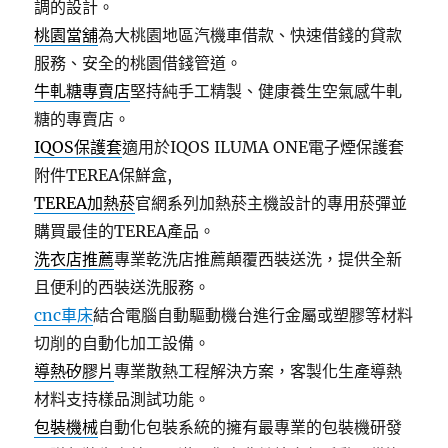
調的設計。
桃園當舖
為大桃園地區汽機車借款、快速借錢的貸款
服務、安全的桃園借錢管道。
牛軋糖專賣店
堅持純手工精製、健康養生空氣感牛軋
糖的專賣店。
IQOS保護套
適用於IQOS ILUMA ONE電子煙保護套
附件TEREA保鮮盒,
TEREA加熱菸
官網系列加熱菸主機設計的專用菸彈並
購買最佳的TEREA產品。
洗衣店推薦
專業乾洗店推薦顛覆西裝送洗，提供全新
且便利的西裝送洗服務。
cnc車床
結合電腦自動驅動機台進行金屬或塑膠等材料
切削的自動化加工設備。
導熱矽膠片
專業散熱工程解決方案，客製化生產導熱
材料支持樣品測試功能。
包裝機械
自動化包裝系統的擁有最專業的包裝機研發