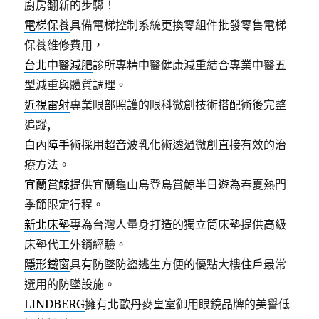
廚房翻新的步驟！
電梯保養
具備電梯控制系統更換零組件批發零售電梯
保養維修費用，
台北中醫減肥
診所專精中醫健康減重結合專業中醫五
型減重與體質調理。
近視雷射
專業眼部照護的眼科微創技術搭配術後完整
追蹤,
白內障手術
採用超音波乳化術透過微創直接有效的治
療方法。
宜蘭賞鯨
提供宜蘭龜山島登島賞鯨半日遊為春夏熱門
季節限定行程。
新北床墊
專為台灣人量身打造的獨立筒床墊提供高級
床墊代工外銷經驗。
隱形鐵窗
具有防墜防盜逃生方便的優點大樓住戶最常
選用的防墜設施。
LINDBERG
擁有北歐丹麥皇室御用眼鏡品牌的美譽低