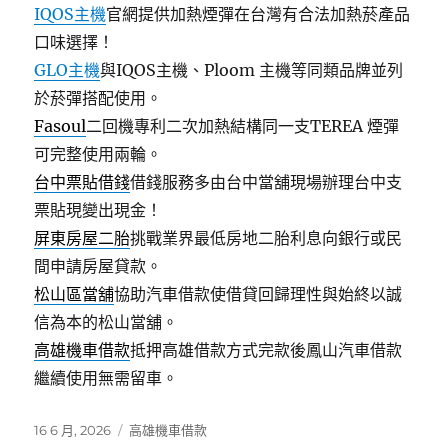
IQOS主機
官網提供加熱煙彈在台灣有合法加熱菸產品
口味選擇！
GLO主機
與IQOS主機、Ploom 主機等同類品牌並列
於菸彈搭配使用。
Fasoul
二回機專利二次加熱結構同一支TEREA 煙彈
可完整使用兩輪。
台中票貼借錢
借錢服務多由台中當舖現場辦理台中支
票貼現變出現金！
屏東房屋二胎
挑戰業界最低房地二胎利息向銀行或民
間申請房屋貸款。
松山區當舖
協助汽車借款使借貸回歸理性與始終以誠
信為本的松山當舖。
高雄機車借款
抵押高雄借款方式完款後鳳山汽車借款
繼續使用無需留車。
發
分
16 6 月, 2026
高雄機車借款