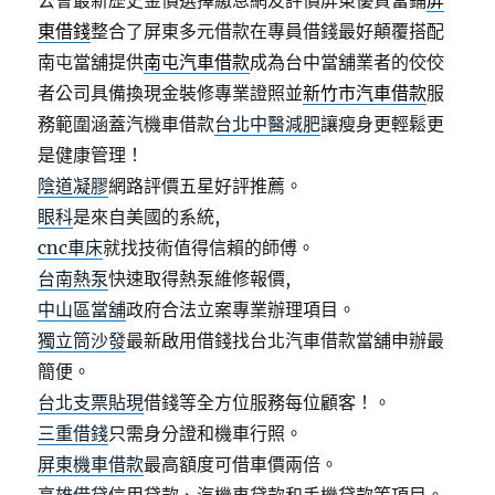
公會最新歷史金價選擇繳息網友評價屏東優質當鋪
屏
東借錢
整合了屏東多元借款在專員借錢最好顛覆搭配
南屯當舖提供
南屯汽車借款
成為台中當舖業者的佼佼
者公司具備換現金裝修專業證照並
新竹市汽車借款
服
務範圍涵蓋汽機車借款
台北中醫減肥
讓瘦身更輕鬆更
是健康管理！
陰道凝膠
網路評價五星好評推薦。
眼科
是來自美國的系統,
cnc車床
就找技術值得信賴的師傅。
台南熱泵
快速取得熱泵維修報價,
中山區當舖
政府合法立案專業辦理項目。
獨立筒沙發
最新啟用借錢找台北汽車借款當舖申辦最
簡便。
台北支票貼現
借錢等全方位服務每位顧客！。
三重借錢
只需身分證和機車行照。
屏東機車借款
最高額度可借車價兩倍。