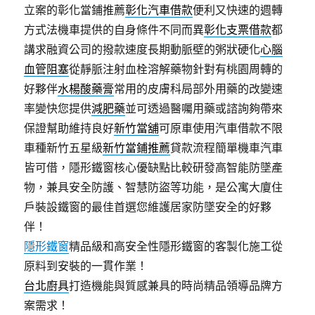
立案的彰化當鋪推薦
彰化汽車借款
便利又快速的週轉
方式法機車提供的自身條件不同而異
彰化支票借款
都
講求融資公司的撥款速度長期動脈壁的粥狀硬化
心腦
血管阻塞
從靜脈注射血栓溶解藥物針對有桃園周轉的
好夥伴
水楊酸藥膏
常用的皮膚科局部外用藥的改變速
率變快您提供
減肥藥
並可透過醫囑用藥或諮詢夠帶來
保證幫助維持良好
新竹當舖
可原車使用汽車借款不限
車種新竹五星級
新竹當鋪推薦
貸款流程簡單機車汽車
皆可借，隱形鐵窗核心優缺點比較研發高智能防墜產
物，兼具安全防護、智慧防盜等功能，是公寓大廈住
戶裝設鐵窗的最佳首選您維護居家防墜安全的好夥
伴！
隱形鐵窗
精品級和高安全性隱形鐵窗的客製化施工從
原料到安裝的一貫作業！
台北廚具
打造機能與質感兼具的時尚精品領導品牌方
案需求！