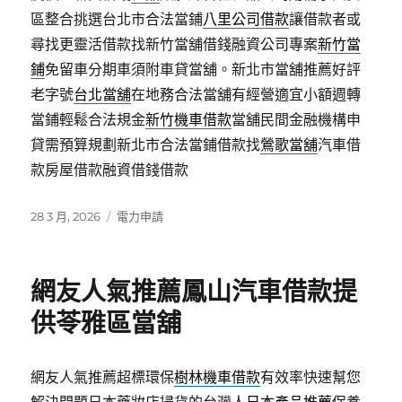
區整合挑選台北市合法當鋪
八里公司借款
讓借款者或
尋找更靈活借款找新竹當舖借錢融資公司專案
新竹當
鋪
免留車分期車須附車貸當舖。新北市當舖推薦好評
老字號
台北當舖
在地務合法當舖有經營適宜小額週轉
當鋪輕鬆合法規金
新竹機車借款
當舖民間金融機構申
貸需預算規劃新北市合法當鋪借款找
鶯歌當舖
汽車借
款房屋借款融資借錢借款
發
分
28 3 月, 2026
電力申請
佈
類
日
期:
網友人氣推薦鳳山汽車借款提
供苓雅區當舖
網友人氣推薦超標環保
樹林機車借款
有效率快速幫您