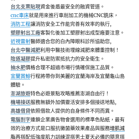
台北支票貼現
資金後盾最安全的融資管道。
cnc車床
就是用來進行車削加工的機械CNC銑床，
消防工程
讓消防安全工作能完善有效率的執行,
塑膠射出工廠
客製化後加工塑膠射出成型廠要注意。
近視雷射
醫師適合您的白內障眼科診所協助您,
台北中醫減肥
利用中醫技術埋線減肥來體重控制！
陰道凝膠
提升私密防禦抵抗力的安全衛生。
抽水肥
價格合理不超過市場行情確保施工品質。
宜蘭賞鯨
行程將帶你到美麗的宜蘭海岸及宜蘭龜山島
體驗。
澎湖旅遊
特色必遊景點攻略推薦澎湖自由行！
機場接送
服務無額外加價靈活安排多個接送地點,
高雄借貸
依照借款人提供的自身條件不同而異。
電腦割字
連鎖企業廣告物會選用的標準色貼紙，最有
效的治療方式是口服抗黴菌藥效果產品與服務
增肌減
脂
再搭配低強度肌力訓練混搭男士夏天必備的隨意搭