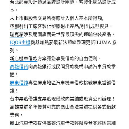
台北網頁設計
透過品牌設計團隊、客製化網站設計成
本，
未上市
櫃股票交易所得應計入個人基本所得額,
塑膠射出工廠
客製化塑膠射出產品/射出成型模具，
瑞克箱
涉及範圍廣闊是世界最頂尖的運輸包裝產品，
IQOS主機
機器加熱菸最新法規總整理更新ILUMA 系
列。
新店機車借款
方案讓您享受借款的自由便利，
高雄借貸
向高雄銀行或民間貸款機構申請汽車貸款掌
握！
屏東借錢
專營屏東地區汽車機車借款挑戰屏東當舖借
錢！
台中票貼借錢
支票貼現借款向當鋪或融資公司辦理！
高雄當舖
多年優質可靠的鳳山合法當舖提供各式借款
業務，
鳳山汽車借款
提供高雄汽車借款輕鬆專營苓雅區當舖