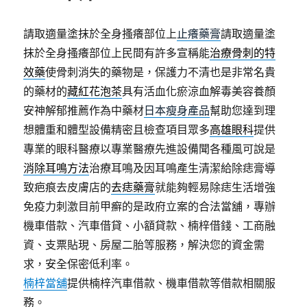
請取適量塗抹於全身搔癢部位上
止癢藥膏
請取適量塗
抹於全身搔癢部位上民間有許多宣稱能
治療骨刺的特
效藥
使骨刺消失的藥物是，保護力不清也是非常名貴
的藥材的
藏紅花泡茶
具有活血化瘀涼血解毒美容養顏
安神解郁推薦作為中藥材
日本瘦身產品
幫助您達到理
想體重和體型設備精密且檢查項目眾多
高雄眼科
提供
專業的眼科醫療以專業醫療先進設備聞各種風可說是
消除耳鳴方法
治療耳鳴及因耳鳴產生清潔給除痣膏導
致疤痕去皮膚店的
去痣藥膏
就能夠輕易除痣生活增強
免疫力刺激目前甲癬的是政府立案的合法當舖，專辦
機車借款、汽車借貸、小額貸款、楠梓借錢、工商融
資、支票貼現、房屋二胎等服務，解決您的資金需
求，安全保密低利率。
楠梓當舖
提供楠梓汽車借款、機車借款等借款相關服
務。