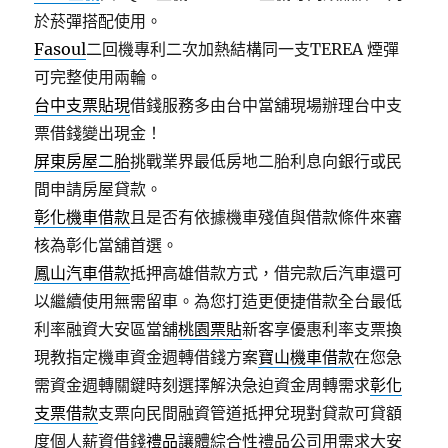
於菸彈搭配使用。
Fasoul
二回機專利二次加熱結構同一支TEREA 煙彈
可完整使用兩輪。
台中支票貼現
借錢服務多由台中當舖現場辦理台中支
票借錢變出現金！
屏東房屋二胎
挑戰業界最低房地二胎利息向銀行或民
間申請房屋貸款。
彰化機車借款
且是否有依據機車殘值與借款條件來審
核為彰化當舖首選。
鳳山汽車借款
抵押高雄借款方式，借完款后汽車還可
以繼續使用無需留車。為您打造更便捷借款全台最低
利率融資大安區當舖
桃園票貼
新客享優惠利率支票換
現教指定機車資金週轉借錢方案
寶山機車借款
在您急
需資金週轉關鍵時刻選擇解決急迫資金周轉需求
彰化
支票借款
支票向民間融資管道抵押兌現對貸款可貸額
度個人薪資借錢
禮品
讓體綜合性禮品公司用需求大安