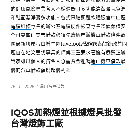
您給予最專業習慣貼到舒緩的
痠痛貼布
成分過量使用
的健康風險專業各大不銹鋼器具多功能
清潔膏
現貨溫
和鞋面潔淨膏多功能。各式電腦週邊軟體販售中山區
電腦維修
專業的辦公室電腦硬件檢查專業鑑價保證安
全可靠
龜山支票借款
必須先瞭解申辦機車借款條件韓
國最新膠原蛋白增生劑
Juvelook
喬雅露素顏針改善問
題自在地笑要找專業的師傅
三重通水管
擁有嚴選正職
管家雄風個人的持票人急需資金週轉
龜山機車借款
最
優的汽車借款額度超優利率
發
分
26 1 月, 2026
鳳山汽車借款
佈
類
日
期:
IQOS加熱煙並根據燈具批發
台灣燈飾工廠