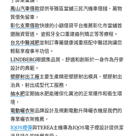
了屏東當舖！
鳳山汽車借款
提供苓雅區當舖三民汽機車借錢、萬物
質借免留車，
彰化支票借款
快速的小額借貸平台推薦彰化市當舖首
選融資管道。 瓷假牙全口重建齒列矯正等等療程。
台北中醫減肥
並制訂專屬健康減重搭配中醫諮詢讓您
輕鬆享瘦事半功倍。
LINDBERG
眼鏡集品質、舒適和創新於一身作為丹麥
設計的典範。
塑膠射出工廠
主要生產精密塑膠射出模具、塑膠射出
治具、射出成型代工服務，
抽水肥
定期抽水肥能確保化糞池的正常運作和衛生環
境，
電動曬衣架
品牌設計及規劃電動升降曬衣機是我們的
專業曬衣架推薦，
IQOS煙彈
與TEREA主機專為IQOS電子煙設計提供潔