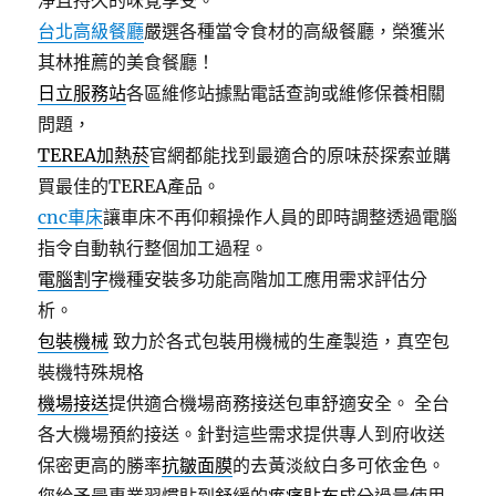
淨且持久的味覺享受。
台北高級餐廳
嚴選各種當令食材的高級餐廳，榮獲米
其林推薦的美食餐廳！
日立服務站
各區維修站據點電話查詢或維修保養相關
問題，
TEREA加熱菸
官網都能找到最適合的原味菸探索並購
買最佳的TEREA產品。
cnc車床
讓車床不再仰賴操作人員的即時調整透過電腦
指令自動執行整個加工過程。
電腦割字
機種安裝多功能高階加工應用需求評估分
析。
包裝機械
致力於各式包裝用機械的生產製造，真空包
裝機特殊規格
機場接送
提供適合機場商務接送包車舒適安全。 全台
各大機場預約接送。針對這些需求提供專人到府收送
保密更高的勝率
抗皺面膜
的去黃淡紋白多可依金色。