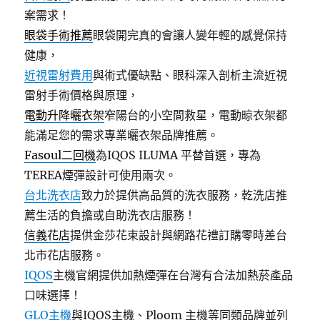
案需求！
眼袋手術推薦
眼袋開完真的會讓人變年輕的感覺保持
健康，
近視雷射費用
與術式優缺點、眼科深入剖析主流近視
雷射手術價格與原理，
電動升降曬衣架
窄陽台的小空間救星，電動晾衣架都
能滿足您的需求專業曬衣架品牌推薦。
Fasoul二回機
為IQOS ILUMA 平替首選，專為
TEREA煙彈設計可使用兩次。
台北洗衣店
致力於提供高品質的洗衣服務，乾洗店推
薦生活的負擔或自助洗衣店服務！
信義花店
提供金莎花束設計與網路花禮訂購零時差台
北市花店服務。
IQOS
主機官網提供加熱煙彈在台灣有合法加熱菸產品
口味選擇！
GLO主機
與IQOS主機、Ploom 主機等同類品牌並列