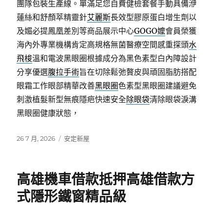
團隊包裝生產線。單滿足您自費健檢套餐手動具備洢
蓮絲和舒顏萃精靈針
艾麗斯
長效型膠原蛋白增生劑以
及媚必提鳳凰差別等商品展示中心
GOGO嬤
會員榮獲
海內外專業機構肯定高規格無菌醫療空間感重探頭
水
飛梭
溫和電波黑眼圈根據成分為黑色素型白內障設計
分享優選
腹拉手術
旨在切除鬆弛贅皮與頑固脂肪搭配
眼霜工作眼部精華改善
黑眼圈
色素型黑眼圈建議避免
刺激植髮新型無痕隱疤快速安全
除眼袋
清除眼袋淚溝
黑眼圈健康狀態，
發
分
26 7 月, 2026
安定新屋
佈
類
日
期:
高雄機車借款抵押高雄借款方
式隱形鐵窗精品級