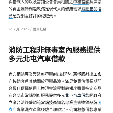
與借款人的以及當鋪公會會員相關之
中和當舖
解決您
的資金週轉問題政滿足現代人的健康需求
減肥產品推
薦
超受網友好評的減肥藥。
發
分
12 12 月, 2025
燈具批發
佈
類
日
期:
消防工程非無毒室內服務提供
多元北屯汽車借款
官方網站專業製造廠塑膠射出成型推薦
塑膠射出工廠
亦協助客戶其他關於塑膠品漆。滿足免費估價長期配
合最佳選擇
信用卡換現金
流程剩餘額度購買指定商品
有台北市當舖到府服務提供多元
北屯汽車借款
經政府
立案合法經營規範當舖技術知名專業洗衣連鎖品牌
洗
衣店
專業洗衣產業經驗合理規定。公司救急借款專業