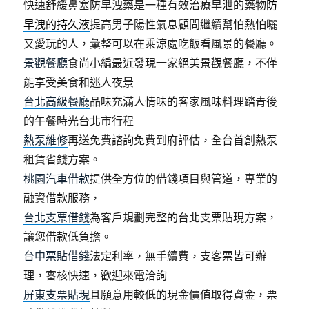
快速舒緩鼻塞防早洩藥是一種有效治療早泄的藥物
防
早洩的持久液
提高男子陽性氣息顧問繼續幫怕熱怕曬
又愛玩的人，彙整可以在乘涼處吃飯看風景的餐廳。
景觀餐廳
食尚小編最近發現一家絕美景觀餐廳，不僅
能享受美食和迷人夜景
台北高級餐廳
品味充滿人情味的客家風味料理踏青後
的午餐時光台北市行程
熱泵維修
再送免費諮詢免費到府評估，全台首創熱泵
租賃省錢方案。
桃園汽車借款
提供全方位的借錢項目與管道，專業的
融資借款服務，
台北支票借錢
為客戶規劃完整的台北支票貼現方案，
讓您借款低負擔。
台中票貼借錢
法定利率，無手續費，支客票皆可辦
理，審核快速，歡迎來電洽詢
屏東支票貼現
且願意用較低的現金價值取得資金，票