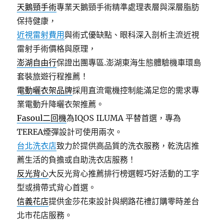
天鵝頸手術
專業天鵝頸手術精準處理表層與深層脂肪
保持健康，
近視雷射費用
與術式優缺點、眼科深入剖析主流近視
雷射手術價格與原理，
澎湖自由行
保證出團專區.澎湖東海生態體驗機車環島
套裝旅遊行程推薦！
電動曬衣架品牌
採用直流電機控制能滿足您的需求專
業電動升降曬衣架推薦。
Fasoul二回機
為IQOS ILUMA 平替首選，專為
TEREA煙彈設計可使用兩次。
台北洗衣店
致力於提供高品質的洗衣服務，乾洗店推
薦生活的負擔或自助洗衣店服務！
反光背心
大反光背心推薦排行榜選輕巧好活動的工字
型或揹帶式背心首選。
信義花店
提供金莎花束設計與網路花禮訂購零時差台
北市花店服務。