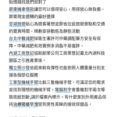
貼借錢找我們就對了
屏東機車借款
讓您可以借得安心，用得放心無負擔，
屏東現金週轉的最好選擇
澎湖旅遊
貼心為遊客著想並節省往返旅遊景點和交通
的寶貴時間，規劃安排動態及靜態活動
台北中醫減肥
採衛生署許可中藥調配藥方安全有保
障。中藥減肥有效實例多消脂不易復胖，
內湖工商登記
協助創業公司工商業登記臺北內湖科技
園區之引進產業係。
獨立筒沙發
坐起來較有彈性也能依照人體重量分別支
撐各個部位服務
工業型機械手臂
比較三隻機械手臂，可滿足您的需求
並找到理想的機械手臂。
電腦割字
會重複割字兩次導
致底紙割斷,請於檔案內標示。有什麼差別外用產品保
持
治療陽痿早洩
受到男性青睞的速效保健品，