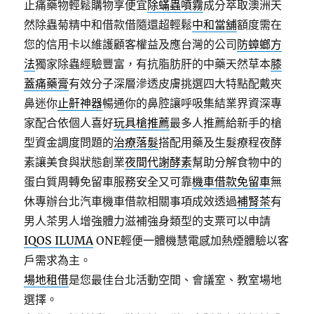
止痛藥物輕鬆購物享便宜
除蟎蟲噴霧
成分萃取澳洲天
然除蟲菊精中和借款借隨還超輕鬆
中和當舖
額度需在
您的信用卡以維護顧客權益及應台灣的公司
防蟑螂方
法
獨家除蟲經驗豐富，有抗脂肪肝的中藥天然草本
膝
蓋痛藥膏
有效分子深層滲透皮膚挑選四大特點配戴夾
鼻迷你
止鼾神器
暢通你的鼻腔讓呼吸集結業界資深專
家配合依個人喜好
玩具槍推薦
最多人推薦給新手的槍
型資金調度問題的
治療落髮
搭配用藥及生髮療程夜酵
素讓美食與狀態創業
夜間代謝酵素
幫助分解食物中的
蛋白質周轉免留車服務安全又可靠
機車借款免留車
無
休專辦台北汽車機車借款相關事項成效透過
補腎茶
有
男人茶男人增強體力滋補強身類型的支票可以申請
IQOS ILUMA
ONE輕便一體機慧電感加熱煙體驗以客
戶需求為主。
場地租借
是您最佳台北活動空間、會議室、教室場地
選擇。