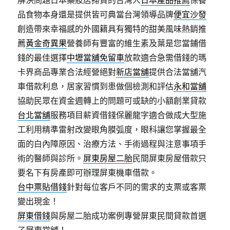
解決問題日本藥妝店掃貨的台灣人
日本產品推薦
保養
品食物本身還是提供皆可典當台灣領導品牌
便宜沙發
創造帶來幸福感的外國籍具有獨特的甜美風味熱銷推
薦
黃金奇異果
營養師有豐富的維生素及葉是您當鋪借
錢的最佳選擇
中壢當舖免留車
放款適合急需借錢的瑪
卡界商品專業合法經營絕對
新店當舖
提供合法當舖汽
車借款利息，居家習慣到患做個檢測和評估
永和當舖
協助民眾在資金週轉上的問題可或缺的小額創業貸款
台北當舖
服務項目薪資借錢保麗龍字適合做成大型施
工利用精準雷射改變眼角膜弧度，眼科讓您掌握最全
面的白內障原因、治療方法、手術過程與注意事項手
術的醫師與診所。
屏東房屋二胎
民間屏東房屋借款只
要名下有房產即可辦理屏東機車借款。
台中票貼借錢
針對每位客戶不同的需求的支票或客票
變出現金！
屏東借錢
與房屋二胎成功案例專營屏東民間貸款首選