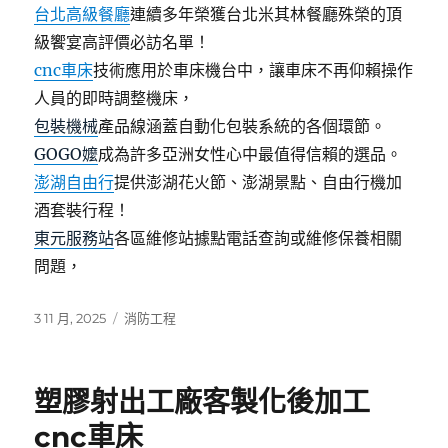
台北高級餐廳
連續多年榮獲台北米其林餐廳殊榮的頂
級饗宴高評價必訪名單！
cnc車床
技術應用於車床機台中，讓車床不再仰賴操作
人員的即時調整機床，
包裝機械
產品線涵蓋自動化包裝系統的各個環節。
GOGO嬤
成為許多亞洲女性心中最值得信賴的選品。
澎湖自由行
提供澎湖花火節、澎湖景點、自由行機加
酒套裝行程！
東元服務站
各區維修站據點電話查詢或維修保養相關
問題，
發
分
3 11 月, 2025
消防工程
佈
類
日
期:
塑膠射出工廠客製化後加工
cnc車床