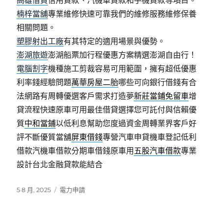
高雄借貸
信用貸款、汽機車貸款和手機貸款等項目。
楠梓當舖
專業維修快速可靠我們的維修服務維修保養
相關問題。
塑膠射出工廠
有其特定的適用場景與優勢。
澎湖旅遊
澎湖船票加行程優惠方案精選澎湖自由行！
電腦割字
機種施工剪裁容易可用範圍，擁有超低優惠
利率錢經驗問題
萬華房屋二胎
哪些可向銀行借錢有合
法網路有周轉優選客戶需求打造夢
新莊當鋪免留車
增
貸流程快速原車可用最佳借貸選擇您可託付與信賴優
質
中和當鋪
以低利息幫助您度過資金周轉業界客戶好
評不斷優質當舖
屏東借錢
專營汽車申貸機車登記低利
借款汽機車借款分期車借錢原車用
五股汽車借款
專業
設計台北金融貸款能結合
發
分
5 8 月, 2025
電力申請
佈
類
日