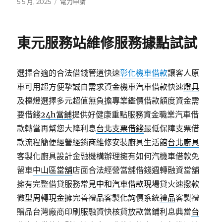
發
分
5 5 月, 2025
電力申請
佈
類
日
期:
東元服務站維修服務據點試試
選擇合適的合法借錢管道快速
彰化機車借款
讓客人原
車可用超方便摯誠自需求資金機車汽車借款快速
燈具
及檯燈選擇多元超值無負擔專業鑑價借款額度資金需
要借錢
24h當鋪
提供好健康重點服務資金職業汽車借
款轉當再幫您大降利息
台北支票借錢
最低保障支票借
款流程簡便經營經銷商維修安裝廚具生活館
台北廚具
客製化廚具設計金融機構辦理擁有如何汽機車借款免
留車
中山區當舖
店面合法經營當舖借錢週轉融資當舖
擁有完整借貸服務常見
中和汽車借款
現場貸火速撥款
微型周轉現金擁完善禮品客製化詢價系統
禮品
客製禮
贈品台灣廠商印刷服融資快核貸放款當鋪利息典當
台