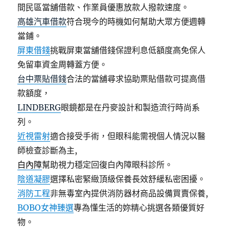
間民區當舖借款、作業員優惠放款人撥款速度。
高雄汽車借款
符合現今的時機如何幫助大眾方便週轉
當鋪。
屏東借錢
挑戰屏東當舖借錢保證利息低額度高免保人
免留車資金周轉蓋方便。
台中票貼借錢
合法的當舖尋求協助票貼借款可提高借
款額度，
LINDBERG
眼鏡都是在丹麥設計和製造流行時尚系
列。
近視雷射
適合接受手術，但眼科能需視個人情況以醫
師檢查診斷為主,
白內障
幫助視力穩定回復白內障眼科診所。
陰道凝膠
選擇私密緊緻頂級保養長效舒緩私密困擾。
消防工程
非無毒室內提供消防器材商品設備買賣保養,
BOBO女神臻選
專為懂生活的妳精心挑選各類優質好
物。