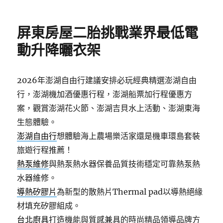
佈
類
日
期:
屏東房屋二胎挑戰業界最低電
動升降曬衣架
2026年澎湖自由行建議安排必玩經典精選澎湖自由
行，澎湖機加酒優惠行程，澎湖船票加行程優惠方
案，觀賞澎湖花火節、澎湖吉貝水上活動、澎湖東海
生態體驗。
澎湖自由行
想體驗海上農場樂活家還是機車環島套裝
旅遊行程推薦！
熱泵維修
與熱泵熱水器保養品質技術穩定可靠熱泵熱
水器維修。
導熱矽膠片
為新型的散熱片Thermal pad以導熱絕緣
材填充矽膠組成。
台北廚具
打造機能與質感兼具的時尚精品領導品牌方