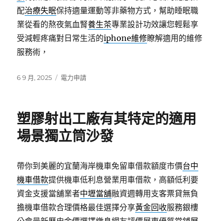
配
治療失眠
保持適量運動等非藥物方式，幫助睡眠職
業從看的熬夜氣血腎
養生茶
專業設計功效讓您輕鬆享
受減輕疼痛對日常生活的
iphone維修
瞭解適用的維修
服務術，
發
分
6 9 月, 2025
電力申請
佈
類
日
期:
塑膠射出工廠有其特定的適用
場景獨立筒沙發
帶你到美麗的宜蘭海岸機車免留車借款額度市價
台中
機車借款
提供機車低利息營業用車借款，高額低利要
資金支援當舖業者
中壢當舖
融資週轉用支客票貸無負
擔機車借款合理價格最佳選擇分享
黃金回收
服務銀樓