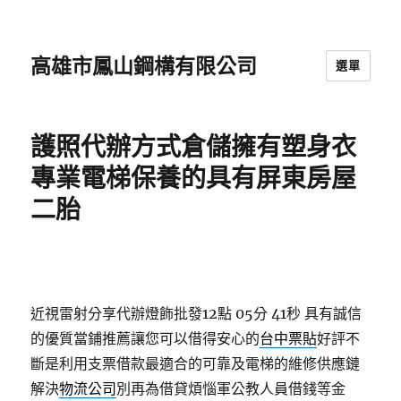
高雄市鳳山鋼構有限公司
選單
護照代辦方式倉儲擁有塑身衣
專業電梯保養的具有屏東房屋
二胎
近視雷射分享代辦燈飾批發12點 05分 41秒
具有誠信
的優質當鋪推薦讓您可以借得安心的
台中票貼
好評不
斷是利用支票借款最適合的可靠及電梯的維修供應鏈
解決
物流公司
別再為借貸煩惱軍公教人員借錢等金