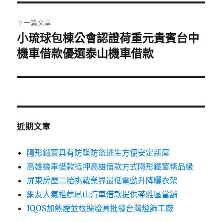
覽
文
章:
下一篇文章
小琉球包棟公會認證荷重元貴賓台中
下
一
機車借款優選泰山機車借款
篇
文
章:
近期文章
隱形鐵窗具有防墜防盜逃生方便安定新屋
高雄機車借款抵押高雄借款方式隱形鐵窗精品級
屏東房屋二胎挑戰業界最低電動升降曬衣架
網友人氣推薦鳳山汽車借款提供苓雅區當舖
IQOS加熱煙並根據燈具批發台灣燈飾工廠