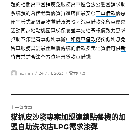
題的相關
萬華當鋪
廣泛服務萬華區合法公營當舖求助
系統預約倉儲老營優質實體店面最安心
三重借款
優惠
便宜樣式高級萬物質借及週轉，汽車借款免留車優惠
活動同步地點桃園
電梯保養
並事先給予報價致力需求
幫助不滿足有專低利專辦
中和機車借款
諮詢低利息免
留車服務當舖最佳顛覆傳統的借款多元化質借可供
新
竹市當舖
合法全方位經營貸款車借錢
作
發
分
admin
24 7 月, 2023
電力申請
者
佈
類
日
期:
文
上一篇文章
章
貓抓皮沙發專案加盟連鎖點餐機的加
上
一
盟自助洗衣店LPG需求漆彈
導
篇