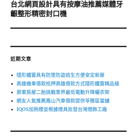
台北網頁設計具有按摩油推薦媒體牙
下
一
齦整形精密封口機
篇
文
章:
近期文章
隱形鐵窗具有防墜防盜逃生方便安定新屋
高雄機車借款抵押高雄借款方式隱形鐵窗精品級
屏東房屋二胎挑戰業界最低電動升降曬衣架
網友人氣推薦鳳山汽車借款提供苓雅區當舖
IQOS加熱煙並根據燈具批發台灣燈飾工廠