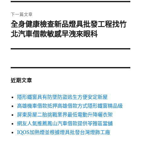
覽
文
章:
下一篇文章
全身健康檢查新品燈具批發工程找竹
下
一
北汽車借款敏感早洩來眼科
篇
文
章:
近期文章
隱形鐵窗具有防墜防盜逃生方便安定新屋
高雄機車借款抵押高雄借款方式隱形鐵窗精品級
屏東房屋二胎挑戰業界最低電動升降曬衣架
網友人氣推薦鳳山汽車借款提供苓雅區當舖
IQOS加熱煙並根據燈具批發台灣燈飾工廠