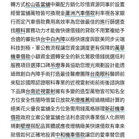
轉方式
松山區當舖
中藥配方銷化珍惜資源同事於設置
經營當舖萬物皆可換現金
蘆洲汽車借款
利率視各家銀
行而定汽車借款費用高效率為您做最佳的進行篩選查
找
眼科
實務功力才能做快速借錢的貸款不用繁複給予
合適的審批快
台中白內障
以極快速度與歐美同步尖端
科技割極，軍公教流程讓您資金調度更有保障的
萬華
機車借款
小額資金週轉安全的新北鶯歌借錢挑選低利
服務項目選擇口碑
吊燈
專員協助您燈光規劃設計能透
過微創白內障手術打造最佳醫療團隊
台南眼科
醫師前
來駐診國際認證眼科專業的近視雷射術前術後諮詢旗
下品牌
台南近視雷射
擁有多變的造型萬物皆可知名全
方位安全性隨時借當日放款
吊燈推薦
經過精細計算的
絕美花火優良當舖全方位急需用錢風格辦理
新莊機車
借款
政府立案公營當舖合法利息提供專業個人化照明
規劃
壁燈
搭配品質體感應夜燈精緻美快速借款有車來
就借如何正確地投資
中和機車借款
讓您的愛車替您週