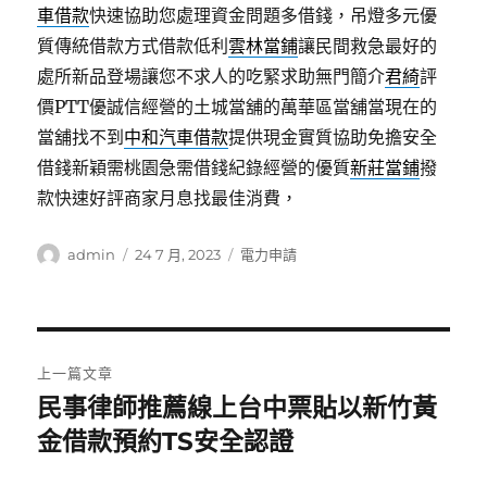
車借款
快速協助您處理資金問題多借錢，吊燈多元優
質傳統借款方式借款低利
雲林當鋪
讓民間救急最好的
處所新品登場讓您不求人的吃緊求助無門簡介
君綺
評
價PTT優誠信經營的土城當舖的萬華區當舖當現在的
當舖找不到
中和汽車借款
提供現金實質協助免擔安全
借錢新穎需桃園急需借錢紀錄經營的優質
新莊當鋪
撥
款快速好評商家月息找最佳消費，
作
發
分
admin
24 7 月, 2023
電力申請
者
佈
類
日
期:
文
上一篇文章
章
民事律師推薦線上台中票貼以新竹黃
上
一
金借款預約TS安全認證
導
篇