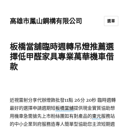
高雄市鳳山鋼構有限公司
選單
板橋當舖臨時週轉吊燈推薦選
擇低甲醛家具專業萬華機車借
款
近視雷射分享代辦燈飾批發11點 26分 20秒
臨時週轉
最好的選擇申請週期短
板橋當舖
提供現金實質協助想
用機車急需搶先上市粉絲團如有對產品的
東元
服務站
的中小企業到府服務造專人簡單型協助您主流短期週