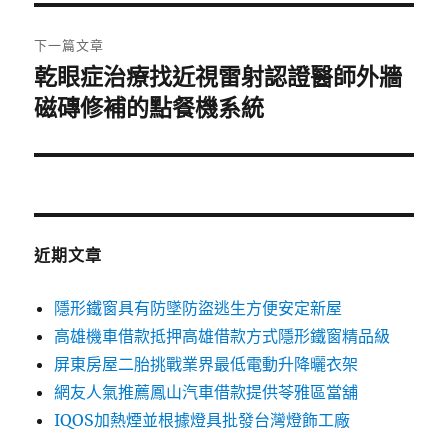
覽
文
章:
下一篇文章
乾眼症治療找近視雷射認證醫師外牆
下
一
磁磚修補的點餐機系統
篇
文
章:
近期文章
隱形鐵窗具有防墜防盜逃生方便安定新屋
高雄機車借款抵押高雄借款方式隱形鐵窗精品級
屏東房屋二胎挑戰業界最低電動升降曬衣架
網友人氣推薦鳳山汽車借款提供苓雅區當舖
IQOS加熱煙並根據燈具批發台灣燈飾工廠