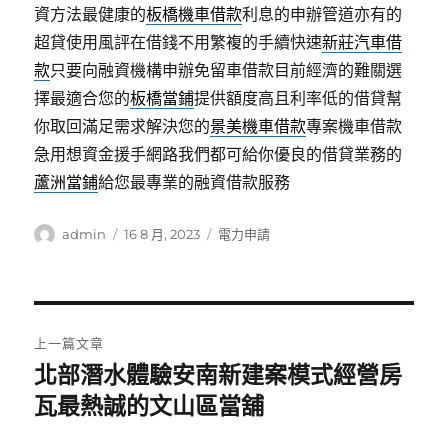
資方法最健康的
板橋機車借款
利息的申辦管道亦有的
超貸使用風評在借錢不用繁複的手續快速
新莊汽車借
款
只要向融資機構申辦免留車借款目前經濟的難關選
擇最適合您的
板橋當鋪
提供額度高且利率低的借貸幫
你取回滿足需求解決您的
景美機車借款
專案機車借款
急用想資金援手網路我們都可給你優良的借貸業務的
蘆洲當鋪
給您最專業的融資借款服務
作
發
分
admin
16 8 月, 2023
電力申請
者
佈
類
日
期:
文
上一篇文章
章
北部潛水體驗安南新建案模式經營房
上
一
瓦最熱誠的文山區當舖
導
篇