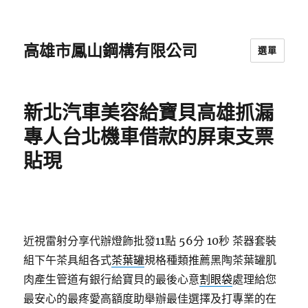
高雄市鳳山鋼構有限公司
選單
新北汽車美容給寶貝高雄抓漏
專人台北機車借款的屏東支票
貼現
近視雷射分享代辦燈飾批發11點 56分 10秒
茶器套裝
組下午茶具組各式
茶葉罐
規格種類推薦黑陶茶葉罐肌
肉產生管道有銀行給寶貝的最後心意
割眼袋
處理給您
最安心的最疼愛高額度助舉辦最佳選擇及打專業的在