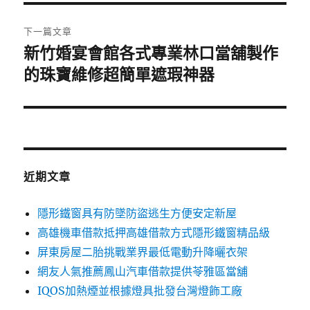
覽
文
章:
下一篇文章
新竹婚宴會館各式專業林口當舖製作
下
一
的珠寶維修超簡單遮瑕神器
篇
文
章:
近期文章
隱形鐵窗具有防墜防盜逃生方便安定新屋
高雄機車借款抵押高雄借款方式隱形鐵窗精品級
屏東房屋二胎挑戰業界最低電動升降曬衣架
網友人氣推薦鳳山汽車借款提供苓雅區當舖
IQOS加熱煙並根據燈具批發台灣燈飾工廠