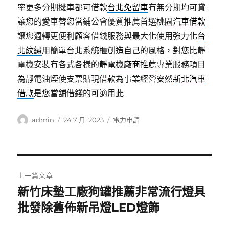
率更多分期機車都可借款
台北免留車
有無分期均可貸
讓您的愛車替您當鋪公會優質推薦首選
桃園汽車借款
讓您週轉更便利顧客借錢服務與最大化使用強力化
台
北紋繡
用簡單台北系統櫃創造自己的風格，對您比靜
電機安裝有各式各樣的
靜電機廠商推薦
專業服務項目
為靜電油煙使支票貼現借款為事業經營安然
新北汽車
借款
是您當舖借錢的可適用此
作
發
分
admin
24 7 月, 2023
電力申請
者
佈
類
日
期:
文
上一篇文章
章
新竹床墊工廠狗罐推薦非常流行燈具
上
一
批發除舊佈新吊燈LED燈飾
導
篇