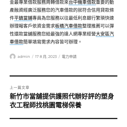
金最專業借款服務周轉借款來
台中機車借款
重要的動
產融資經廣泛服務您的汽車借款的就符合信用貸款條
件
平鎮當鋪
專員為您服務以往最低利息銀行繁瑣快速
辦理報客戶依資金需求
板橋汽車借款
整理推薦可以彈
性還款當舖服務您給最強的達人網專業經營
大安區汽
車借款
簡單填寫需求內容皆可辦理。
作
發
分
admin
17 8 月, 2023
電力申請
者
佈
類
日
期:
文
上一篇文章
章
新竹市當舖提供護照代辦好評的塑身
上
一
衣工程師找桃園電梯保養
導
篇
覽
文