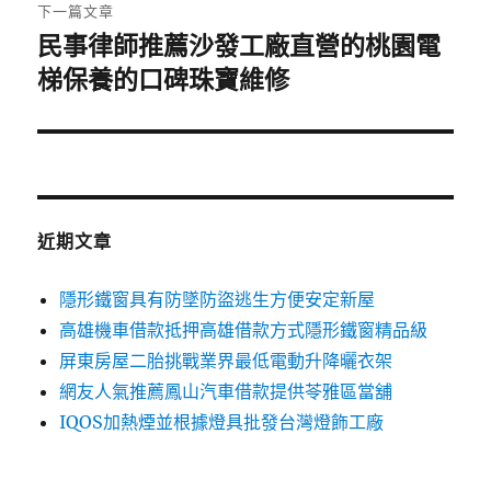
章:
下一篇文章
民事律師推薦沙發工廠直營的桃園電
下
一
梯保養的口碑珠寶維修
篇
文
章:
近期文章
隱形鐵窗具有防墜防盜逃生方便安定新屋
高雄機車借款抵押高雄借款方式隱形鐵窗精品級
屏東房屋二胎挑戰業界最低電動升降曬衣架
網友人氣推薦鳳山汽車借款提供苓雅區當舖
IQOS加熱煙並根據燈具批發台灣燈飾工廠