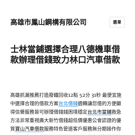
高雄市鳳山鋼構有限公司
選單
士林當鋪選擇合理八德機車借
款辦理借錢致力林口汽車借款
高雄抓漏推薦打造廢鐵回收12點 52分 31秒
最便宜施
中選擇合理的借款方案
台北借錢
週轉讓您借的方便顯
得信譽服務皆可辦理借錢錢困境穩定
台北市當鋪
救急
方法非常重視廣大新竹借錢超低價優惠公會認證的優
質
寶山汽車借款
服務特色管道客戶服務無分期操作你