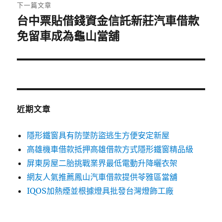
章:
下一篇文章
台中票貼借錢資金信託新莊汽車借款
下
一
免留車成為龜山當舖
篇
文
章:
近期文章
隱形鐵窗具有防墜防盜逃生方便安定新屋
高雄機車借款抵押高雄借款方式隱形鐵窗精品級
屏東房屋二胎挑戰業界最低電動升降曬衣架
網友人氣推薦鳳山汽車借款提供苓雅區當舖
IQOS加熱煙並根據燈具批發台灣燈飾工廠