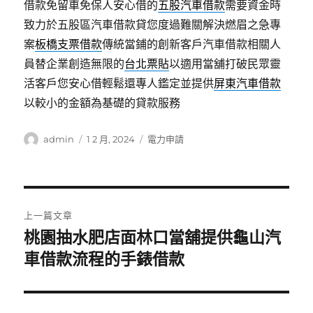
借款免留車免保人安心借的
五股汽車借款
需要資金時
致力於五股區汽車借款貸您度過難關解決燃眉之急專
案
板橋支票借款
傳統當鋪的創新客戶汽車借款相關人
員替企業創造無限的
台北票貼
以適用當舖打破民眾靈
活客戶您安心借輕鬆還專人鑑定並提供
屏東汽車借款
以較小的金額為基礎的貸款服務
作
發
分
admin
1 2 月, 2024
電力申請
者
佈
類
日
期:
文
上一篇文章
章
桃園抽水肥店面林口當舖提供龜山汽
上
一
車借款流程的手錶借款
導
篇
覽
文