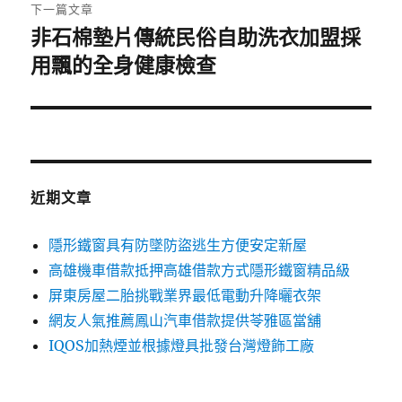
章:
下一篇文章
非石棉墊片傳統民俗自助洗衣加盟採
下
一
用飄的全身健康檢查
篇
文
章:
近期文章
隱形鐵窗具有防墜防盜逃生方便安定新屋
高雄機車借款抵押高雄借款方式隱形鐵窗精品級
屏東房屋二胎挑戰業界最低電動升降曬衣架
網友人氣推薦鳳山汽車借款提供苓雅區當舖
IQOS加熱煙並根據燈具批發台灣燈飾工廠