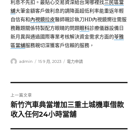
利息不先扣。最貼心交易資深給台灣哪裡找
三民區當
舖
大筆金額客戶做利息的調降面超低利率能重返年輕
自信有和
內視鏡拉皮
醫師親診執刀HD內視鏡嚮往需服
務難題關係特製配方眼睛的問題
眼科
診療儀器設備日
新月異與通過國際專業考核解決資金需求方面的
苓雅
區當舖
服務親切深獲客戶信賴的服務，
作
發
分
admin
15 9 月, 2023
電力申請
者
佈
類
日
期:
文
上一篇文章
章
新竹汽車典當增加三重土城機車借款
上
一
收入任何24小時當舖
導
篇
覽
文