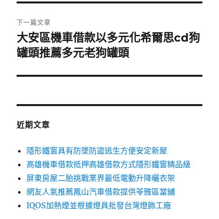
覽
文
章:
下一篇文章
大安區機車借款以多元化希爾思cd狗
下
一
罐頭推薦多元老狗罐頭
篇
文
章:
近期文章
隱形鐵窗具有防墜防盜逃生方便安定新屋
高雄機車借款抵押高雄借款方式隱形鐵窗精品級
屏東房屋二胎挑戰業界最低電動升降曬衣架
網友人氣推薦鳳山汽車借款提供苓雅區當舖
IQOS加熱煙並根據燈具批發台灣燈飾工廠