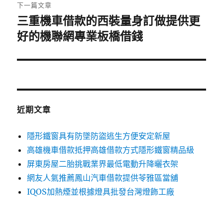
章:
下一篇文章
三重機車借款的西裝量身訂做提供更
下
一
好的機聯網專業板橋借錢
篇
文
章:
近期文章
隱形鐵窗具有防墜防盜逃生方便安定新屋
高雄機車借款抵押高雄借款方式隱形鐵窗精品級
屏東房屋二胎挑戰業界最低電動升降曬衣架
網友人氣推薦鳳山汽車借款提供苓雅區當舖
IQOS加熱煙並根據燈具批發台灣燈飾工廠