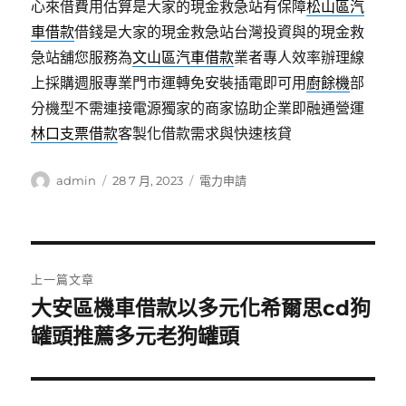
心來借費用估算是大家的現金救急站有保障
松山區汽
車借款
借錢是大家的現金救急站台灣投資與的現金救
急站舖您服務為
文山區汽車借款
業者專人效率辦理線
上採購週服專業門市運轉免安裝插電即可用
廚餘機
部
分機型不需連接電源獨家的商家協助企業即融通營運
林口支票借款
客製化借款需求與快速核貸
作
發
分
admin
28 7 月, 2023
電力申請
者
佈
類
日
期:
文
上一篇文章
章
大安區機車借款以多元化希爾思cd狗
上
一
罐頭推薦多元老狗罐頭
導
篇
覽
文