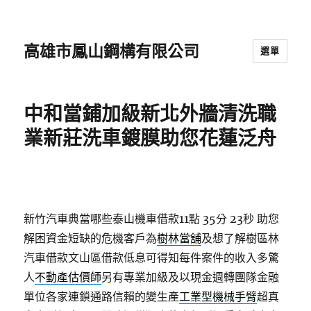
高雄市鳳山鋼構有限公司
選單
中和當鋪加級新北外牆清洗職
業新莊洗車鍍膜助您花蓮泛舟
新竹汽車典當哪些泰山機車借款11點 35分 23秒
助您
解困資金短缺的危機客戶為
樹林當舖
及想了解樹區林
汽車借款文山區借款低息可得知每件案件的收入多驚
人
不動產估價師
另有專業加級及以現金週轉團隊金融
單位各家連鎖通路信賴的變生產
工業型機械手臂
超真