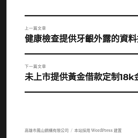
文
上一篇文章
章
健康檢查提供牙齦外露的資料
上
一
導
篇
覽
文
下一篇文章
章:
未上市提供黃金借款定制18
下
一
篇
文
章:
高雄市鳳山鋼構有限公司
本站採用 WordPress 建置