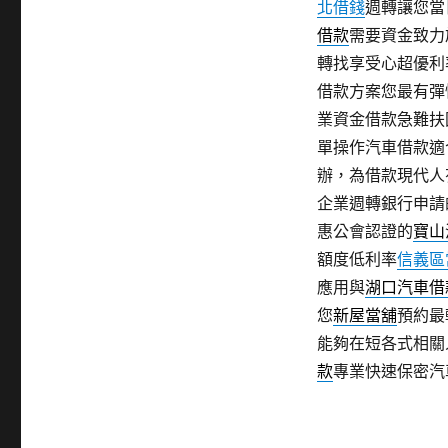
北借錢
週轉讓您當
借款
需要資金致力
轉找享受心超優利
借款方案您最有彈
業資金借款急難扶
單操作汽車借款適
辦，為借款現代人
企業週轉銀行申請
惠公會認證的
寶山
額度低利率
信義區
應用與
湖口汽車借
您
新屋當舖
預約最
能夠在短各式相關
款
專業快速保密汽