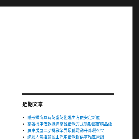
近期文章
隱形鐵窗具有防墜防盜逃生方便安定新屋
高雄機車借款抵押高雄借款方式隱形鐵窗精品級
屏東房屋二胎挑戰業界最低電動升降曬衣架
網友人氣推薦鳳山汽車借款提供苓雅區當舖