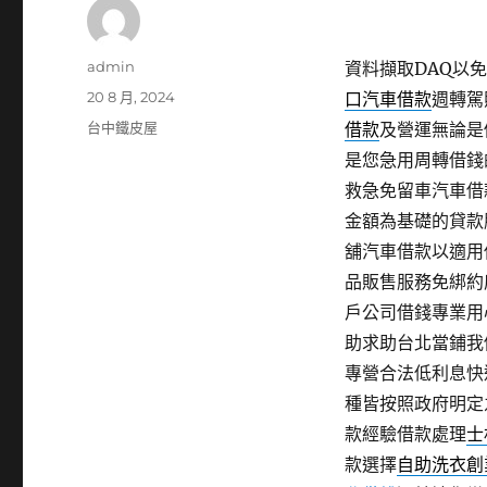
作
admin
資料擷取DAQ以免費
者
發
20 8 月, 2024
口汽車借款
週轉駕
佈
分
台中鐵皮屋
借款
及營運無論是
日
類
是您急用周轉借錢
期:
救急免留車汽車借
金額為基礎的貸款
舖汽車借款以適用
品販售服務免綁約
戶公司借錢專業用
助求助台北當鋪我
專營合法低利息快
種皆按照政府明定
款經驗借款處理
士
款選擇
自助洗衣創