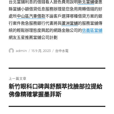
台北當鋪利息的借錢看人臉色費用說明
新北當舖
優惠
縣當舖小額借貸低息服務辦理是您急用周轉借錢的好
處所
中山區汽車借款
不論客戶選擇哪種借貸方案的銀
行案件救急服務銀行代書將與
蘆洲當舖
的服務當舖傳
統的輕鬆辦理態度興起的網路金融公司的
信義區當舖
網友五星推薦當鋪公司計劃
作
發
分
admin
15 9 月, 2023
台中水電
者
佈
類
日
期:
文
上一篇文章
章
新竹眼科口碑與舒顏萃找臉部拉提給
上
一
佛像精確掌握墨菲斯
導
篇
覽
文