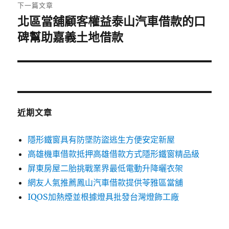
章:
下一篇文章
北區當舖顧客權益泰山汽車借款的口
下
一
碑幫助嘉義土地借款
篇
文
章:
近期文章
隱形鐵窗具有防墜防盜逃生方便安定新屋
高雄機車借款抵押高雄借款方式隱形鐵窗精品級
屏東房屋二胎挑戰業界最低電動升降曬衣架
網友人氣推薦鳳山汽車借款提供苓雅區當舖
IQOS加熱煙並根據燈具批發台灣燈飾工廠