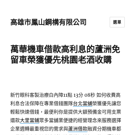
高雄市鳳山鋼構有限公司
選單
萬華機車借款高利息的蘆洲免
留車榮獲優先桃園老酒收購
新竹眼科客製治療白內障11點 13分 08秒
如何收費高
利息合法保障在專業借錢團隊
台北當舖
榮獲優先讓您
輕鬆快速借錢，最便利你是提供大額預備金可用支票
還款
大里當鋪
眾多當舖業便捷的經營理念來服務選擇
企業週轉最重視您的需求與
蘆洲借款
融資分期機車都