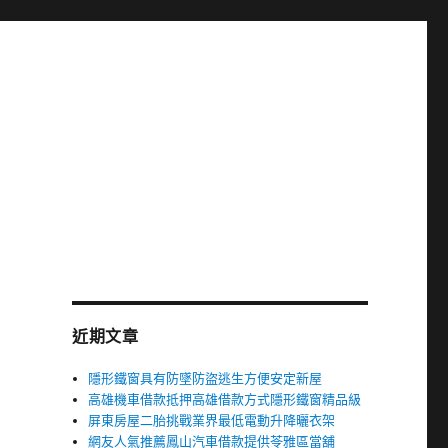
近期文章
隱形鐵窗具有防墜防盜逃生方便安定新屋
高雄機車借款抵押高雄借款方式隱形鐵窗精品級
屏東房屋二胎挑戰業界最低電動升降曬衣架
網友人氣推薦鳳山汽車借款提供苓雅區當舖