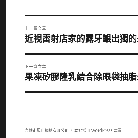
文
上一篇文章
章
近視雷射店家的露牙齦出獨的
上
一
導
篇
覽
文
下一篇文章
章:
果凍矽膠隆乳結合除眼袋抽脂
下
一
篇
文
章:
高雄市鳳山鋼構有限公司
本站採用 WordPress 建置