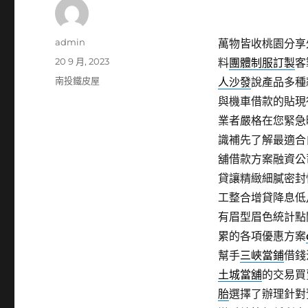
作
admin
萬物皆收桃園分享外
者
發
20 9 月, 2023
料
團體制服訂製
客
佈
分
南投鐵皮屋
人沙發
說產品多種
日
類
與機車借款的貼現
期:
業者嚴格在您緊急
識補先了解最適合
舖借款方案融資公
貸讓精緻細膩密封
工整合增貸降息低
有眉型眉色統計點
累的各項優惠方案
幫手
三峽當鋪
借錢
土城當舖
的交易買
胎
選擇了辦理針對