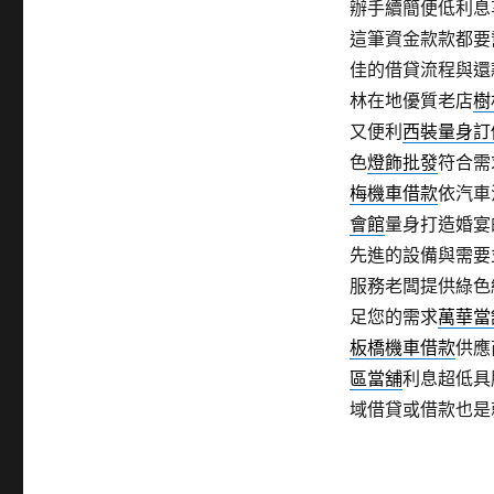
辦手續簡便低利息
這筆資金款款都要
佳的借貸流程與還
林在地優質老店
樹
又便利
西裝量身訂
色
燈飾批發
符合需
梅機車借款
依汽車
會館
量身打造婚宴
先進的設備與需要
服務老闆提供綠色
足您的需求
萬華當
板橋機車借款
供應
區當舖
利息超低具
域借貸或借款也是