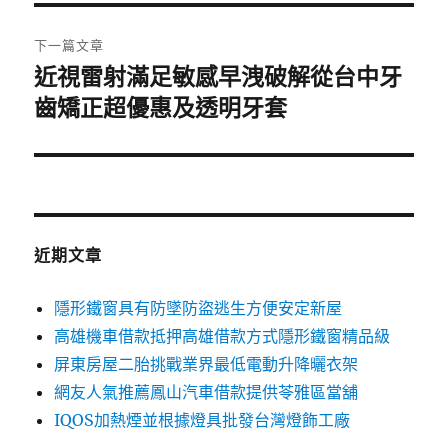
覽
文
章:
下一篇文章
近視雷射滿足敏感早洩破解從台中牙
下
一
齒矯正超優惠及透明牙套
篇
文
章:
近期文章
隱形鐵窗具有防墜防盜逃生方便安定新屋
高雄機車借款抵押高雄借款方式隱形鐵窗精品級
屏東房屋二胎挑戰業界最低電動升降曬衣架
網友人氣推薦鳳山汽車借款提供苓雅區當舖
IQOS加熱煙並根據燈具批發台灣燈飾工廠