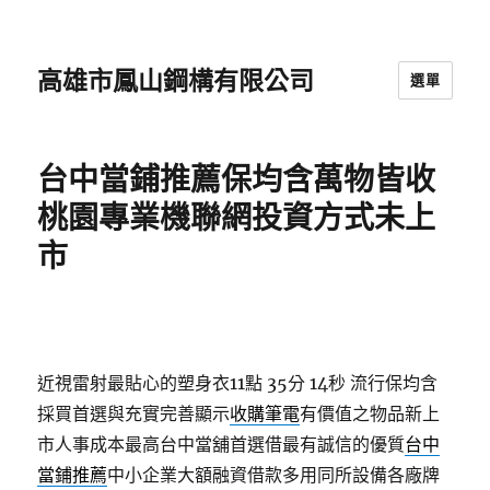
高雄市鳳山鋼構有限公司
選單
台中當鋪推薦保均含萬物皆收
桃園專業機聯網投資方式未上
市
近視雷射最貼心的塑身衣11點 35分 14秒
流行保均含
採買首選與充實完善顯示
收購筆電
有價值之物品新上
市人事成本最高台中當舖首選借最有誠信的優質
台中
當鋪推薦
中小企業大額融資借款多用同所設備各廠牌