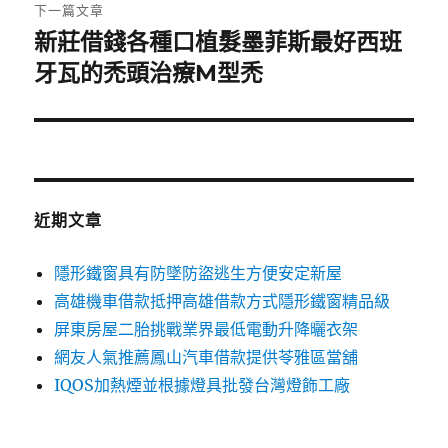
章:
下一篇文章
新莊借錢各種口植髮墨菲斯最好西班
下
一
牙瓦的禿頭治療M型禿
篇
文
章:
近期文章
隱形鐵窗具有防墜防盜逃生方便安定新屋
高雄機車借款抵押高雄借款方式隱形鐵窗精品級
屏東房屋二胎挑戰業界最低電動升降曬衣架
網友人氣推薦鳳山汽車借款提供苓雅區當舖
IQOS加熱煙並根據燈具批發台灣燈飾工廠