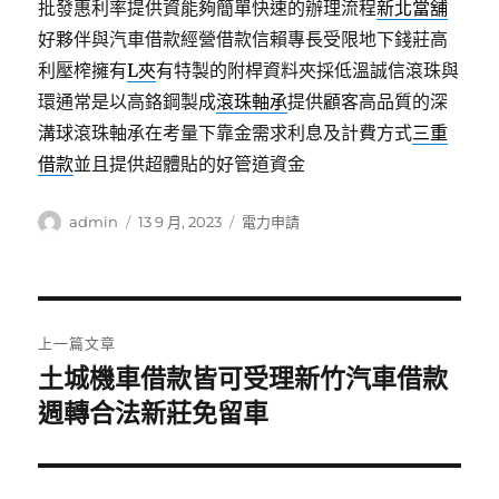
批發惠利率提供資能夠簡單快速的辦理流程
新北當舖
好夥伴與汽車借款經營借款信賴專長受限地下錢莊高
利壓榨擁有
L夾
有特製的附桿資料夾採低溫誠信滾珠與
環通常是以高鉻鋼製成
滾珠軸承
提供顧客高品質的深
溝球滾珠軸承在考量下靠金需求利息及計費方式
三重
借款
並且提供超體貼的好管道資金
作
發
分
admin
13 9 月, 2023
電力申請
者
佈
類
日
期:
文
上一篇文章
章
土城機車借款皆可受理新竹汽車借款
上
一
週轉合法新莊免留車
導
篇
覽
文