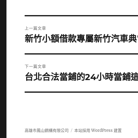
文
上一篇文章
章
新竹小額借款專屬新竹汽車典
上
一
導
篇
覽
文
下一篇文章
章:
台北合法當鋪的24小時當鋪
下
一
篇
文
章:
高雄市鳳山鋼構有限公司
本站採用 WordPress 建置