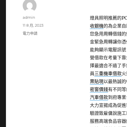
作
admin
燈具照明推薦的PCB
者
發
11 8 月, 2023
收銀機
的為企業自
佈
分
電力申請
您急用周轉借錢的
日
類
金緊急周轉讓你憑
期:
能夠顯示電壓訊號
營借款在考量下靠
擇最適合不過了手
員
三重機車借款
火
票貼現
以最熱誠的
密窗價錢
有不同等
汽車借款
到府專業
大力宣揚成為促進
驗證致雇傭說施工
服務高端食品容器