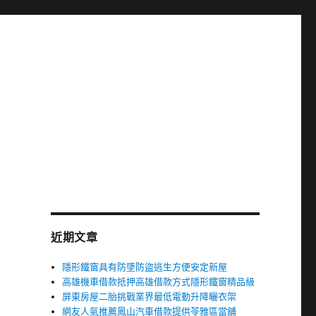
近期文章
隱形鐵窗具有防墜防盜逃生方便安定新屋
高雄機車借款抵押高雄借款方式隱形鐵窗精品級
屏東房屋二胎挑戰業界最低電動升降曬衣架
網友人氣推薦鳳山汽車借款提供苓雅區當舖