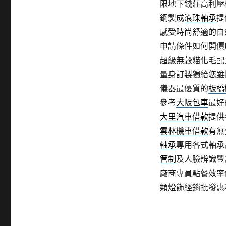
限地下錢莊高利壓
鋼製成
滾珠軸承
提
感受時尚舒適的自
申請條件如何開價
超級無穀貓化毛配
量身訂製獨給您雖
儀器最優質的
板橋
參考
大阪包車
最好
大里汽車借款
提供
雲林機車借款
有無
軸承
專用各式軸承
管制
及人臉辨識豐
廠商專員點餐效率
類燈飾經銷批發惠