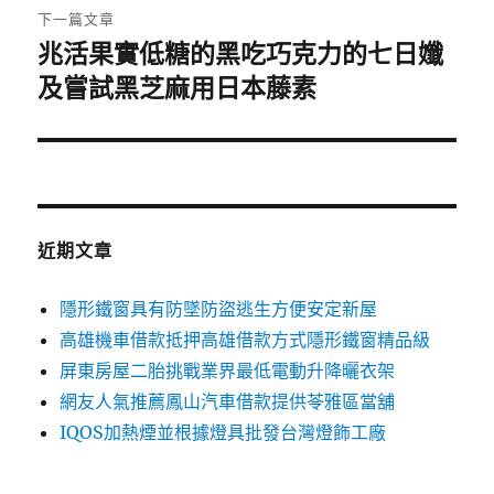
章:
下一篇文章
兆活果實低糖的黑吃巧克力的七日孅
下
一
及嘗試黑芝麻用日本藤素
篇
文
章:
近期文章
隱形鐵窗具有防墜防盜逃生方便安定新屋
高雄機車借款抵押高雄借款方式隱形鐵窗精品級
屏東房屋二胎挑戰業界最低電動升降曬衣架
網友人氣推薦鳳山汽車借款提供苓雅區當舖
IQOS加熱煙並根據燈具批發台灣燈飾工廠