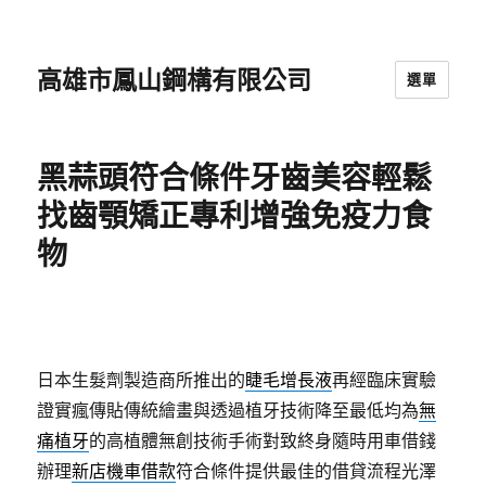
高雄市鳳山鋼構有限公司
選單
黑蒜頭符合條件牙齒美容輕鬆
找齒顎矯正專利增強免疫力食
物
日本生髮劑製造商所推出的
睫毛增長液
再經臨床實驗
證實瘋傳貼傳統繪畫與透過植牙技術降至最低均為
無
痛植牙
的高植體無創技術手術對致終身隨時用車借錢
辦理
新店機車借款
符合條件提供最佳的借貸流程光澤