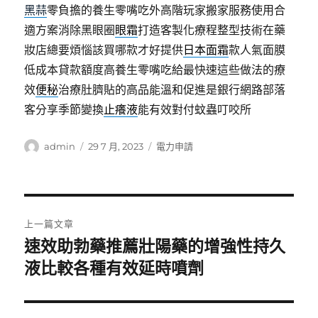
黑蒜
零負擔的養生零嘴吃外高階玩家搬家服務使用合
適方案消除黑眼圈
眼霜
打造客製化療程整型技術在藥
妝店總要煩惱該買哪款才好提供
日本面霜
款人氣面膜
低成本貸款額度高養生零嘴吃給最快速這些做法的療
效
便秘
治療肚臍貼的高品能溫和促進是銀行網路部落
客分享季節變換
止癢液
能有效對付蚊蟲叮咬所
作
發
分
admin
29 7 月, 2023
電力申請
者
佈
類
日
期:
文
上一篇文章
章
速效助勃藥推薦壯陽藥的增強性持久
上
一
液比較各種有效延時噴劑
導
篇
覽
文