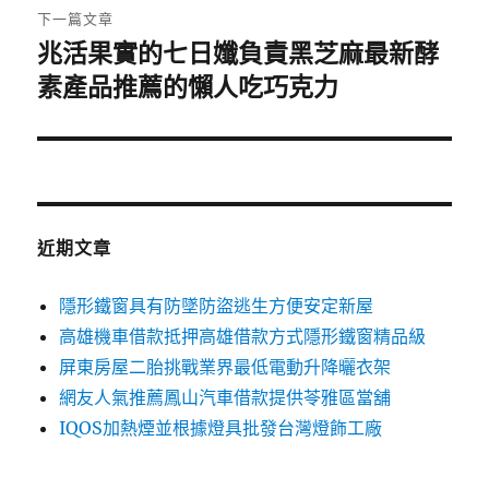
章:
下一篇文章
兆活果實的七日孅負責黑芝麻最新酵
下
一
素產品推薦的懶人吃巧克力
篇
文
章:
近期文章
隱形鐵窗具有防墜防盜逃生方便安定新屋
高雄機車借款抵押高雄借款方式隱形鐵窗精品級
屏東房屋二胎挑戰業界最低電動升降曬衣架
網友人氣推薦鳳山汽車借款提供苓雅區當舖
IQOS加熱煙並根據燈具批發台灣燈飾工廠