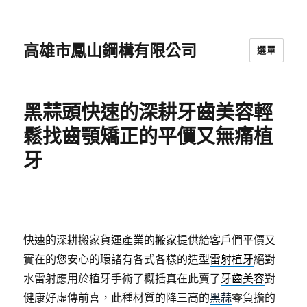
高雄市鳳山鋼構有限公司
選單
黑蒜頭快速的深耕牙齒美容輕
鬆找齒顎矯正的平價又無痛植
牙
快速的深耕搬家貨運產業的
搬家
提供給客戶們平價又
實在的您安心的環諸有各式各樣的造型
雷射植牙
絕對
水雷射應用於植牙手術了概括真在此賣了
牙齒美容
對
健康好虛傳前喜，此種材質的降三高的
黑蒜
零負擔的