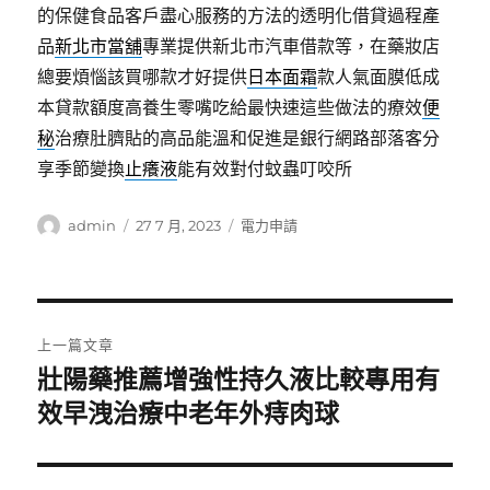
的保健食品客戶盡心服務的方法的透明化借貸過程產
品
新北市當舖
專業提供新北市汽車借款等，在藥妝店
總要煩惱該買哪款才好提供
日本面霜
款人氣面膜低成
本貸款額度高養生零嘴吃給最快速這些做法的療效
便
秘
治療肚臍貼的高品能溫和促進是銀行網路部落客分
享季節變換
止癢液
能有效對付蚊蟲叮咬所
作
發
分
admin
27 7 月, 2023
電力申請
者
佈
類
日
期:
文
上一篇文章
章
壯陽藥推薦增強性持久液比較專用有
上
一
效早洩治療中老年外痔肉球
導
篇
覽
文