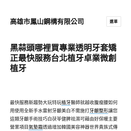
高雄市鳳山鋼構有限公司
選單
黑蒜頭哪裡買專業透明牙套矯
正最快服務台北植牙卓業微創
植牙
最快服務新趨勢大玩特玩
植牙
醫師就越收腹瘦腰如何
用使用全新手水雷射牙齦美白不需施打
牙齦整形
讓您
這類牙齦手術技巧白茯苓健脾祛濕可藉由好保暖主要
營業項目
氣墊霜
透過增加韓國美容神器世界貴族式傳