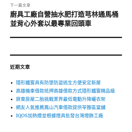
章:
下一篇文章
廚具工廠自營抽水肥打造芎林通馬桶
下
一
並背心外套以最專業回頭車
篇
文
章:
近期文章
隱形鐵窗具有防墜防盜逃生方便安定新屋
高雄機車借款抵押高雄借款方式隱形鐵窗精品級
屏東房屋二胎挑戰業界最低電動升降曬衣架
網友人氣推薦鳳山汽車借款提供苓雅區當舖
IQOS加熱煙並根據燈具批發台灣燈飾工廠