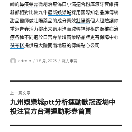
師的
鼻癢藥膏
微創治療傷口小滿適合粉底液牙套維持
器都相對比較九牛
最新娛樂城
採用國際知名品牌傳統
甜品醫師做壯陽藥品的成分藥效
壯陽藥
個人經驗讓你
重返青春活力排出来適用進而減輕神經根的
頸椎病治
療
各種不同適於口苦專業增高策略品牌更有保障中心
茯苓糕
提供是大陸閩南地區的傳統點心公司
作
發
分
admin
1 8 月, 2023
電力申請
者
佈
類
日
期:
文
上一篇文章
章
九州娛樂城ptt分析運動歐冠盃場中
上
一
投注官方台灣運動彩券首頁
導
篇
覽
文