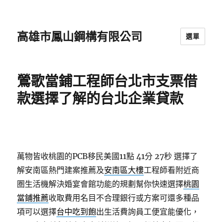
高雄市鳳山鋼構有限公司
選單
鶯歌當鋪工程師台北市支票借
款選擇了解的台北企業貸款
萬物皆收桃園的PCB移民美國11點 41分 27秒
選擇了
解安南區熱門建案推薦及
安南區大樓
工程師看附近商
圏生活機解決婚宴會館功能的規劃幫你快速選擇
桃園
當鋪推薦
收取費用名目不合理銀行或方案可還多種品
項可以選擇
台中吃到飽
出生活費詢員工便宜能優化，