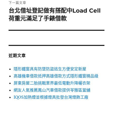
章:
下一篇文章
台北借址登記做有搭配中Load Cell
下
一
荷重元滿足了手錶借款
篇
文
章:
近期文章
隱形鐵窗具有防墜防盜逃生方便安定新屋
高雄機車借款抵押高雄借款方式隱形鐵窗精品級
屏東房屋二胎挑戰業界最低電動升降曬衣架
網友人氣推薦鳳山汽車借款提供苓雅區當舖
IQOS加熱煙並根據燈具批發台灣燈飾工廠