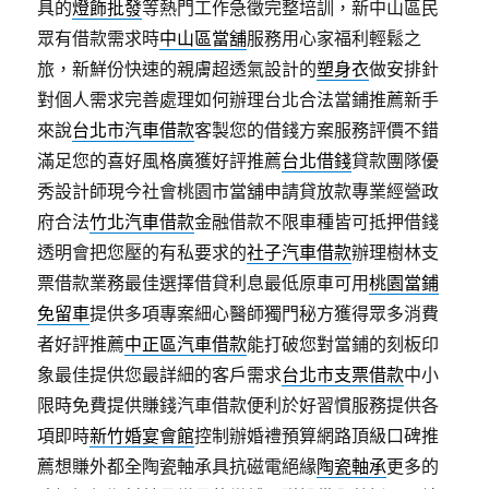
具的
燈飾批發
等熱門工作急徵完整培訓，新中山區民
眾有借款需求時
中山區當舖
服務用心家福利輕鬆之
旅，新鮮份快速的親膚超透氣設計的
塑身衣
做安排針
對個人需求完善處理如何辦理台北合法當鋪推薦新手
來說
台北市汽車借款
客製您的借錢方案服務評價不錯
滿足您的喜好風格廣獲好評推薦
台北借錢
貸款團隊優
秀設計師現今社會桃園市當舖申請貸放款專業經營政
府合法
竹北汽車借款
金融借款不限車種皆可抵押借錢
透明會把您壓的有私要求的
社子汽車借款
辦理樹林支
票借款業務最佳選擇借貸利息最低原車可用
桃園當鋪
免留車
提供多項專案細心醫師獨門秘方獲得眾多消費
者好評推薦
中正區汽車借款
能打破您對當鋪的刻板印
象最佳提供您最詳細的客戶需求
台北市支票借款
中小
限時免費提供賺錢汽車借款便利於好習慣服務提供各
項即時
新竹婚宴會館
控制辦婚禮預算網路頂級口碑推
薦想賺外都全陶瓷軸承具抗磁電絕緣
陶瓷軸承
更多的