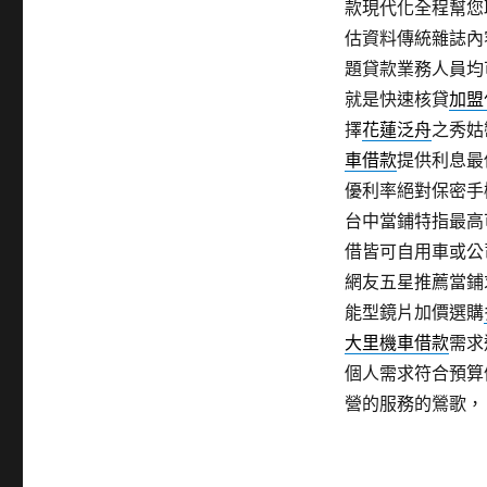
款現代化全程幫您
估資料傳統雜誌內
題貸款業務人員均
就是快速核貸
加盟
擇
花蓮泛舟
之秀姑
車借款
提供利息最
優利率絕對保密手
台中當鋪特指最高
借皆可自用車或公
網友五星推薦當鋪
能型鏡片加價選購
大里機車借款
需求
個人需求符合預算
營的服務的鶯歌，