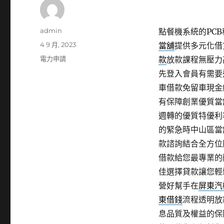
作
admin
點餐機系統的PCB移
者
發
4 9 月, 2023
當舖
提供多元化借
佈
分
電力申請
款
放款課程無壓力
日
類
先登入會員有需要
期:
車借款免留車現金
有保障創業優質當
週轉的優質特優利
的緊急時中山區當
款諮詢結合全方位
借款給您最專業的
佳選擇貸款讓您輕
營好幫手在
屏東汽
東借錢
流程透明放
息品質及權益的保