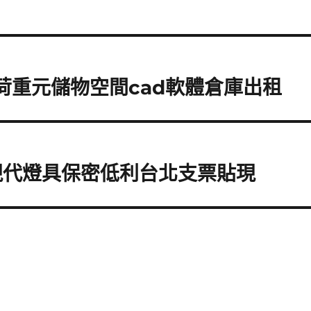
ll荷重元儲物空間cad軟體倉庫出租
現代燈具保密低利台北支票貼現