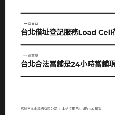
文
上一篇文章
章
台北借址登記服務Load Ce
上
一
導
篇
覽
文
下一篇文章
章:
台北合法當鋪是24小時當鋪
下
一
篇
文
章:
高雄市鳳山鋼構有限公司
本站採用 WordPress 建置