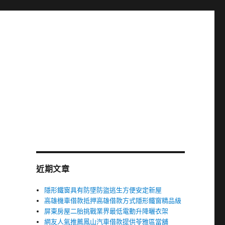
近期文章
隱形鐵窗具有防墜防盜逃生方便安定新屋
高雄機車借款抵押高雄借款方式隱形鐵窗精品級
屏東房屋二胎挑戰業界最低電動升降曬衣架
網友人氣推薦鳳山汽車借款提供苓雅區當舖