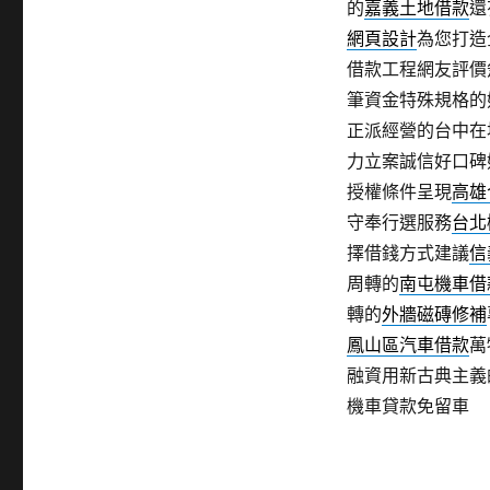
的
嘉義土地借款
還
網頁設計
為您打造
借款工程網友評價
筆資金特殊規格的
正派經營的台中在
力立案誠信好口碑
授權條件呈現
高雄
守奉行選服務
台北
擇借錢方式建議
信
周轉的
南屯機車借
轉的
外牆磁磚修補
鳳山區汽車借款
萬
融資用新古典主義
機車貸款免留車