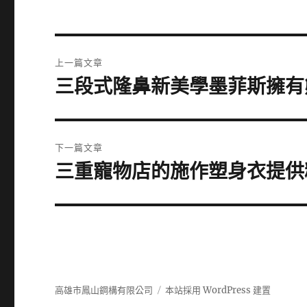
文
上一篇文章
章
三段式隆鼻新美學墨菲斯擁有
上
一
導
篇
覽
文
下一篇文章
章:
三重寵物店的施作塑身衣提供粉黛
下
一
篇
文
章:
高雄市鳳山鋼構有限公司
本站採用 WordPress 建置