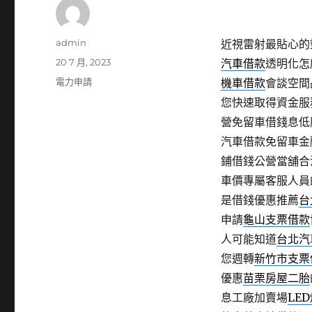
作
admin
近視雷射最貼心的塑身
者
發
20 7 月, 2023
汽車借款
透明化怎
佈
分
電力申請
機車借款
會談空間
日
類
您快速取得資金服
期:
營免留車借錢息低
汽車借款免留車金
鋪借錢公營當舖合
車價專屬客服人員
是借錢優惠推薦
台
申請
龜山支票借款
人可能知道
台北汽
您週轉
新竹市支票
優惠
苗栗房屋二胎
息工廠加賣場
LE