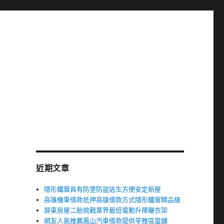
近期文章
隱形鐵窗具有防墜防盜逃生方便安定新屋
高雄機車借款抵押高雄借款方式隱形鐵窗精品級
屏東房屋二胎挑戰業界最低電動升降曬衣架
網友人氣推薦鳳山汽車借款提供苓雅區當舖