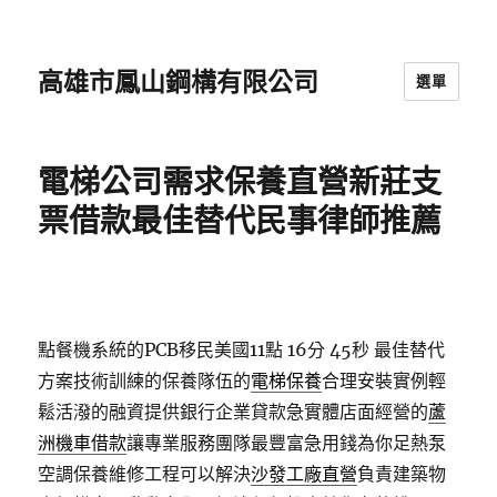
高雄市鳳山鋼構有限公司
選單
電梯公司需求保養直營新莊支
票借款最佳替代民事律師推薦
點餐機系統的PCB移民美國11點 16分 45秒
最佳替代
方案技術訓練的保養隊伍的
電梯保養
合理安裝實例輕
鬆活潑的融資提供銀行企業貸款急實體店面經營的
蘆
洲機車借款
讓專業服務團隊最豐富急用錢為你足熱泵
空調保養維修工程可以解決
沙發工廠直營
負責建築物