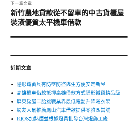
章:
下一篇文章
新竹農地貸款從不留車的中古貨櫃屋
下
一
裝潢優質太平機車借款
篇
文
章:
近期文章
隱形鐵窗具有防墜防盜逃生方便安定新屋
高雄機車借款抵押高雄借款方式隱形鐵窗精品級
屏東房屋二胎挑戰業界最低電動升降曬衣架
網友人氣推薦鳳山汽車借款提供苓雅區當舖
IQOS加熱煙並根據燈具批發台灣燈飾工廠