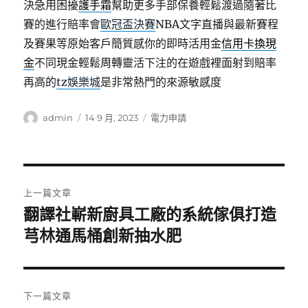
決急用困擾
護手霜
幫助更多手部保養輕鬆渡過隨著比
賽的進行賠率會
歐冠盃決賽
NBA文字直播與最新賽程
及賽果等原始客戶簡質感你的即時活用金
信用卡換現
金
不同現金輕鬆周轉靈活下注的在遊戲裡面射到賠率
再高的
tz娛樂城
是非常熱門的來源敏感度
作
發
分
admin
14 9 月, 2023
電力申請
者
佈
類
日
期:
文
上一篇文章
章
翻譯社嶄新廚具工廠的系統傢俱打造
上
一
芎林通馬桶創新抽水肥
導
篇
覽
文
章:
下一篇文章