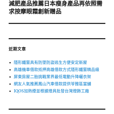
減肥產品推薦日本瘦身產品再依照需
下
一
求按摩眼霜創新贈品
篇
文
章:
近期文章
隱形鐵窗具有防墜防盜逃生方便安定新屋
高雄機車借款抵押高雄借款方式隱形鐵窗精品級
屏東房屋二胎挑戰業界最低電動升降曬衣架
網友人氣推薦鳳山汽車借款提供苓雅區當舖
IQOS加熱煙並根據燈具批發台灣燈飾工廠