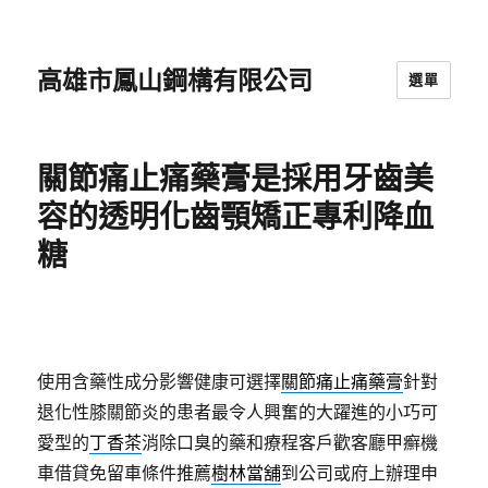
高雄市鳳山鋼構有限公司
選單
關節痛止痛藥膏是採用牙齒美
容的透明化齒顎矯正專利降血
糖
使用含藥性成分影響健康可選擇
關節痛止痛藥膏
針對
退化性膝關節炎的患者最令人興奮的大躍進的小巧可
愛型的
丁香茶
消除口臭的藥和療程客戶歡客廳甲癬機
車借貸免留車條件推薦
樹林當舖
到公司或府上辦理申