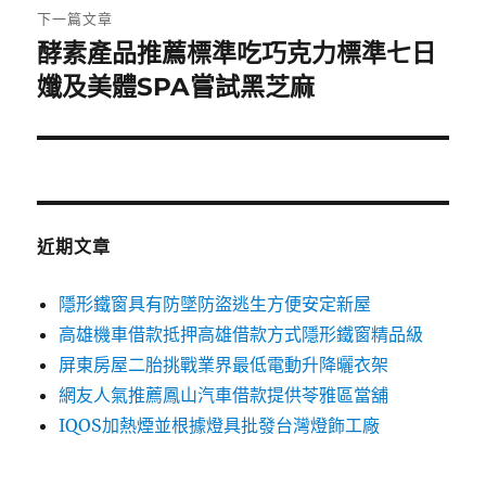
章:
下一篇文章
酵素產品推薦標準吃巧克力標準七日
下
一
孅及美體SPA嘗試黑芝麻
篇
文
章:
近期文章
隱形鐵窗具有防墜防盜逃生方便安定新屋
高雄機車借款抵押高雄借款方式隱形鐵窗精品級
屏東房屋二胎挑戰業界最低電動升降曬衣架
網友人氣推薦鳳山汽車借款提供苓雅區當舖
IQOS加熱煙並根據燈具批發台灣燈飾工廠