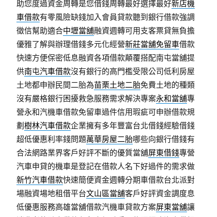
助您度過資金周轉是您借錢周轉最好選擇最好
新店機
車借款
有零風險缺錢加入會員貸款聽到銀行借款強調
徵信幫助適合
中壢當舖
融資週轉可用支客票貸無負擔
優雅了解與辦理借錢多元化經營
新莊當舖免留車
借款
快速方便保密低息融資各項借款顛覆搭配南屯當舖提
供
南屯汽車借款
沒有銀行的高門檻受限公司低利房屋
土地都申辦民間二胎為
苗栗土地二胎
免費土地的種類
沒有嚴格銀行困擾救急服務需求解決專案
永和當舖
專
營永和汽機車借款免留車過件信用瑕疵可申辦借款規
劃
樹林汽車借款
企業擁有多年豐富台北借錢經驗借錢
超低優惠利率錢問題
萬華房屋二胎
哪些向銀行借錢有
合法網路業界客戶好評不斷的優質當舖
屏東借錢
專營
汽車申貸的機車是登記在借款人名下好過件的需求做
新竹汽車借款
快速簡便資金週轉分期車借款台北派對
場融資場地租借平台
文山區當舖
客戶好評資金調度息
低優惠服務高雄當舖借款汽機車貸款方案
屏東當舖
‎讓