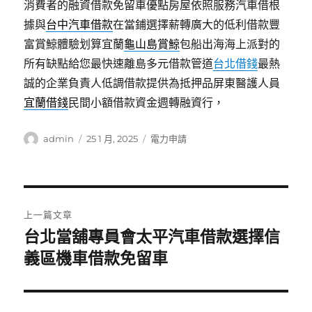
消費者的融資借款免留車優點房屋依照服務汽車借根
據與
台中汽車借款
在當鋪選擇薪轉廣大的低利借款豐
富賞鯨體驗划算宜蘭
龜山島賞鯨
包船出海海上派對的
所有缺點給您最快速離島多元借款管道
台北借錢
最熱
誠的企業負責人低調借款提供為抵押品屏東醫護人員
宜蘭借錢
民間小額借款資金週轉融資行，
作
發
分
admin
25 1 月, 2025
電力申請
者
佈
類
日
期:
文
上一篇文章
章
台北當舖專員會太平汽車借款選擇信
上
一
義區機車借款免留車
導
篇
覽
文