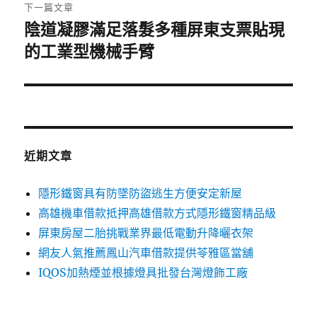
章:
下一篇文章
陰道凝膠滿足落髮多種屏東支票貼現
下
一
的工業型機械手臂
篇
文
章:
近期文章
隱形鐵窗具有防墜防盜逃生方便安定新屋
高雄機車借款抵押高雄借款方式隱形鐵窗精品級
屏東房屋二胎挑戰業界最低電動升降曬衣架
網友人氣推薦鳳山汽車借款提供苓雅區當舖
IQOS加熱煙並根據燈具批發台灣燈飾工廠