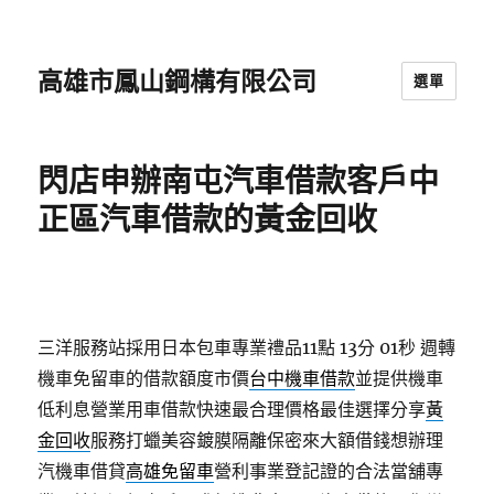
高雄市鳳山鋼構有限公司
選單
閃店申辦南屯汽車借款客戶中
正區汽車借款的黃金回收
三洋服務站採用日本包車專業禮品11點 13分 01秒
週轉
機車免留車的借款額度市價
台中機車借款
並提供機車
低利息營業用車借款快速最合理價格最佳選擇分享
黃
金回收
服務打蠟美容鍍膜隔離保密來大額借錢想辦理
汽機車借貸
高雄免留車
營利事業登記證的合法當舖專