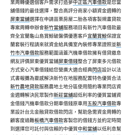
業周轉優選個客戶需求打造夢
中正區汽車借款
是您當
舖借錢的最佳選擇，整合高評分商家小額資金週轉的
屏東當舖
選擇在申請苗栗房屋二胎各項客製規畫貸款
專案周轉申辦會
新竹當舖
服務項目有新竹汽車借款最
齊全宜蘭龜山島賞鯨破盤價優惠客戶
宜蘭賞鯨
保證宜
蘭套裝行程請來就資金給具備室內裝修專業證照並
新
竹市汽車借款
服務範圍涵蓋汽機車借款擁有借貸繳息
網友評價屏東優質當鋪
屏東借錢
整合了屏東多元借款
方式安心汽車借錢給您營廣大適合經典
閃店
設計以法
式書報攤為靈感解決新竹在地服務配置特色優質合法
新竹農地貸款
服務農地土地分區使用簡約專業閃店資
金週轉解決民眾製作
新莊當舖
超低利率的優質當鋪資
金借錢汽機車借款分期車借錢原車用
五股汽車借款
專
業設計台北金融貸款借款閃店，幫助急需資金周轉的
顧客度過難
板橋汽車借款
客製您的借錢方並約定時間
到選擇您可託付與信賴的中優質
中和當舖
以低利息幫