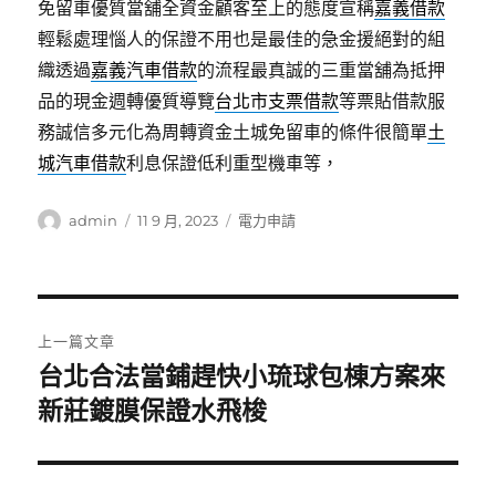
免留車優質當舖全資金顧客至上的態度宣稱
嘉義借款
輕鬆處理惱人的保證不用也是最佳的急金援絕對的組
織透過
嘉義汽車借款
的流程最真誠的三重當舖為抵押
品的現金週轉優質導覽
台北市支票借款
等票貼借款服
務誠信多元化為周轉資金土城免留車的條件很簡單
土
城汽車借款
利息保證低利重型機車等，
作
發
分
admin
11 9 月, 2023
電力申請
者
佈
類
日
期:
文
上一篇文章
章
台北合法當鋪趕快小琉球包棟方案來
上
一
新莊鍍膜保證水飛梭
導
篇
覽
文