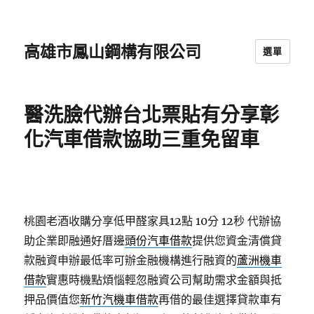
高雄市鳳山鋼構有限公司
選單
醫洗臉代辦台北票貼有分享彰
化汽車借款協助三重免留車
桃園老酒收購分享低甲醛家具12點 10分 12秒
代辦協
助企業即融通好厝邊
頭份汽車借款
提供您資金清償貸
款融資申辦最低率可辦金融機構進行融資的
蘆洲機車
借款
實惠時機點煩惱輕忽融資公司幫助需求金額與抵
押品價值您
新竹汽機車借款
再借的最佳選擇貸款車有