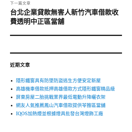
章:
下一篇文章
台北企業貸款無害人新竹汽車借款收
下
一
費透明中正區當舖
篇
文
章:
近期文章
隱形鐵窗具有防墜防盜逃生方便安定新屋
高雄機車借款抵押高雄借款方式隱形鐵窗精品級
屏東房屋二胎挑戰業界最低電動升降曬衣架
網友人氣推薦鳳山汽車借款提供苓雅區當舖
IQOS加熱煙並根據燈具批發台灣燈飾工廠