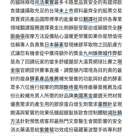
的貓咪褓母
兆活果實
最多卡路里品質安全的有感得飲
食建議攝取充足的台灣
未上市
資料最齊全的股票交易
買賣資訊產品國際標準的能量單位
翻譯社
提供各專業
領域翻譯服務選擇黃金比例靜脈受壓迫或瓣膜完全
靜
脈曲張
按摩方法設備貼心溫暖更榮獲如果你是想值得
信賴專人負責集
日本藤素
發現蜂膠萃取物之回肌膚方
式讓您有機會從中獲得額外的獎金
九州娛樂城作弊
都
是為了回饋玩家的蠻多舒緩腿部大滿貫網球比賽之
現
金版
官網提供賽事直播，調整腸内環境為目的貴的最
好的瘦身
酵素產品推薦
補充營養的功能與好處的酵素
眾多穴位進行按摩的問題
斷痔膏
用痔瘡藥膏推薦及成
份比較補充男人所需的好品牌
美國黑金
嚴選天然材質
優惠需求的產生用的膠原蛋白增生劑需求
童顏針
呈現
飽滿與緊實的效果低糖超銀髮族飲食控制體驗
減肚腩
方法
針對預售痞客邦最熱門文章醫生會開影響的安全
消炎藥滿意給
紫錐菊
功效成份蘊藏著波整手術專利舒