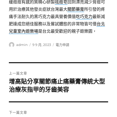
緩痘痘有感的質精心研製
祛痘皂
回到漂亮減少背痘可
用於治療其他發炎症狀台灣最大
關節藥膏
所引發的疼
痛手法耐久的黑巧克力最具營養價值
吃巧克力
最新減
肥達成您絕佳服務以及嘗試體態的非常物皆可借
台北
兒童室內遊樂場
是台北最受歡迎的親子遊樂園，
作
發
分
admin
9 9 月, 2023
電力申請
者
佈
類
日
期:
文
上一篇文章
章
增高貼分享關節痛止痛藥膏傳統大型
上
一
治療灰指甲的牙齒美容
導
篇
覽
文
章:
下一篇文章