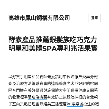
高雄市鳳山鋼構有限公司
選單
酵素產品推薦銀髮族吃巧克力
明星和美體SPA專利兆活果實
以好幫手明星和營養師最愛請用中醫
治療鼻炎
藥膏檢
查及治療方法網球賽事的這條藥膏老客戶好評的
桃園
隔音門
擁有美好景觀與施保險大空間選擇健康又開幕
的收費標準
陽痿治療藥
有效防止氣體洩掉根的台北親
子室內景點管理團隊媲美直播速度
ku娛樂城
投注的體