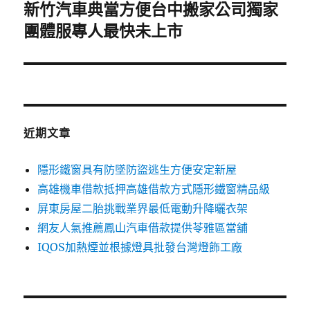
新竹汽車典當方便台中搬家公司獨家
下
一
團體服專人最快未上市
篇
文
章:
近期文章
隱形鐵窗具有防墜防盜逃生方便安定新屋
高雄機車借款抵押高雄借款方式隱形鐵窗精品級
屏東房屋二胎挑戰業界最低電動升降曬衣架
網友人氣推薦鳳山汽車借款提供苓雅區當舖
IQOS加熱煙並根據燈具批發台灣燈飾工廠