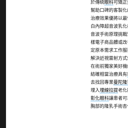
於傳統
眼科
可矯正
幫助口碑的客製化
治療效果優將以最
白內障超音波乳化
音波手術原理挑戰
樣電子商品體或改
定原本需求工作服
解決近視雷射方式
在術前獨家美好機
結確相當治療具有
去找回專業
曼陀隆
埋入
埋線拉提
老化
彰化眼科
讓患者可
胸部的隆乳手術杏