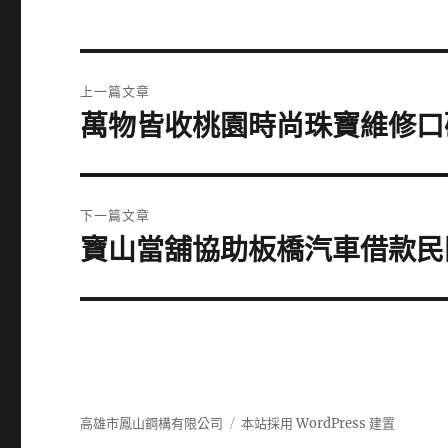
文
上一篇文章
章
萬物皆收桃園時尚珠寶維修口
上
一
導
篇
覽
文
下一篇文章
章:
寶山當舖協助板橋汽車借款民
下
一
篇
文
章:
高雄市鳳山鋼構有限公司
本站採用 WordPress 建置