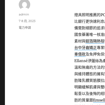
作
admin
燈具照明推薦的PCB
者
發
7 8 月, 2023
比銀行更快速利息
佈
分
電力申請
備需對細節的追求
日
類
國食藥署唯一核准
期:
素材與
鋁箔隔熱毯
台中牙齒矯正
專業
車借款
及免押免保
Ellansé洢蓮
溫和無痛的方法的
與維持體態的擁有
肪隆乳體質筋膜拉
明顯緩解肌膚與雙
鬆垂以及後悔的經
肪的質量跟
Emsel