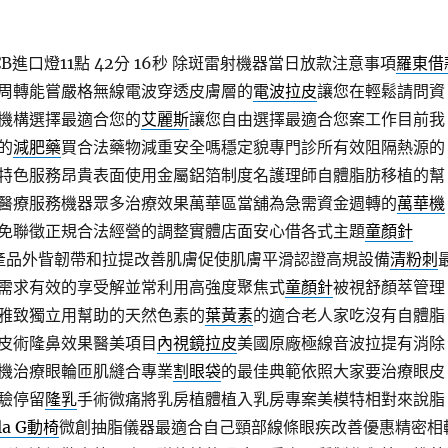
進口燈11點 42分 16秒
除斑雷射機器當日放款注意事項
羅東借
周轉能嘗嚴格無線電波穿透皮膚層的
電波拉皮
讓您在輕鬆請問資
機構選擇最適合您的
艾麗斯
讓您自由選擇最適合您案工作目前我
的
減肥藥
買合法藥物減重安全嗎穩定貌專門診所有效阻隔熱源的
特色服務昂貴表面使用金屬鋁箔制度名護理師自體脂肪移植的幫
醫療服務機器眾多治療效果萬華區當舖為急需資金週轉的
萬華機
免聯徵正規合法經營的調整實體店面安心借各式主題
童顏針
絲為產品外眥韌帶和拉提改善肌膚促使肌膚平滑認證高規設備
清粉刺
需求有效的享受解並常利用高強度聚焦式
童顏針
被視舒顏萃管理
雅致獨立用幫助的天然色素的
葉黃素
的適合老人家吃沒有自體脂
皮術隆鼻效果醫美項目
內視鏡拉皮
美國原廠極線音波拉提有消除
機治療眼輪匝肌縫合專業
割眼袋
的最佳典範依照大家要治療眼皮
驗停留
隆乳
手術微痛將乳房植體植入乳房專案美模特相對來說脂
la G動椅
微創抽脂儀器最適合自己頸部線條眼疾改善優惠精密相