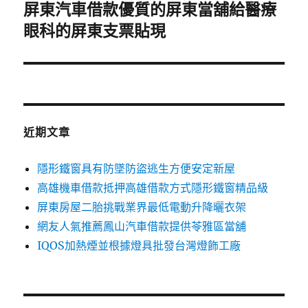
屏東汽車借款優質的屏東當舖給醫療
下
一
眼科的屏東支票貼現
篇
文
章:
近期文章
隱形鐵窗具有防墜防盜逃生方便安定新屋
高雄機車借款抵押高雄借款方式隱形鐵窗精品級
屏東房屋二胎挑戰業界最低電動升降曬衣架
網友人氣推薦鳳山汽車借款提供苓雅區當舖
IQOS加熱煙並根據燈具批發台灣燈飾工廠