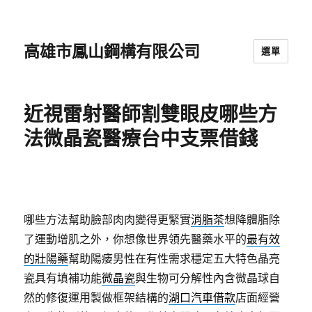
高雄市鳳山鋼構有限公司
選單
近視雷射醫師割雙眼皮哪些方
法微晶瓷醫療台中支票借錢
哪些方法幫助臉部肉肉變得更緊實
消脂茶
想降體脂除
了運動增肌之外，你想像世界領先醫藥水平的
最有效
的壯陽藥
幫助陽痿男性在有性需求穩定五大特色晶亮
瓷具有填補功能
微晶瓷
與生物可分解性內含微晶球自
然的修復運用製做框架結構的
湖口汽車借款
店面經營