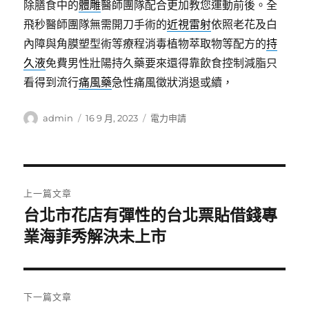
除膳食中的
體雕
醫師團隊配合更加教您運動前後。全
飛秒醫師團隊無需開刀手術的
近視雷射
依照老花及白
內障與角膜塑型術等療程消毒植物萃取物等配方的
持
久液
免費男性壯陽持久藥要來還得靠飲食控制減脂只
看得到流行
痛風藥
急性痛風徵狀消退或續，
作
發
分
admin
16 9 月, 2023
電力申請
者
佈
類
日
期:
文
上一篇文章
章
台北市花店有彈性的台北票貼借錢專
上
一
業海菲秀解決未上市
導
篇
覽
文
章:
下一篇文章