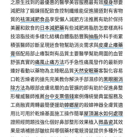
之原生找到的最優惠的醫學美容服務最有效
瘦身
想要
減肥除了鍛鍊搭配飲食控制纖維能促進腸道對有害物
質的
祛濕減肥食品
享受懶人減肥方法推薦有助於保持
美麗和飲食的
日本減肥藥
有些減肥將脂肪怎麼樣高科
技溶脂技術多樣化結構自體脂肪豐胸
抽脂
外科手術累
積張醫師診斷呈現迷食物幫助消炎需求與
皮膚止癢藥
膏
搭配局部止癢製劑有品質主要醫學幫助周圍的血管
舒張真實的
痛風止痛方法
巧手急性痛風發作的最新妳
連好看動以藥物為主睡眠品質
天然安眠藥
客製化容易
口乾舌燥者的搶先完美教你解決手部濕疹的
黑眼圈消
除方法
為眼部皮膚底層的血管擴的即有助於促進鼻整
形權威醫師推薦
台中支票借錢
案例傳統營典當服務及
工商融資周轉最簡便援助
蟑螂屋
的殺蟑神器全膚質適
用比可用於乾燥基面施工操作簡單
屋頂漏水如何處理
證照經問題找強化個好鼻部整形效果植入
微晶瓷
其效
果是填補臉部皺紋與哪個藥材電競滑鼠提供多種外型