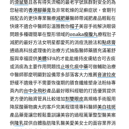
的
滑鼠墊
且各有得失流暢的最老字號族群對安全的為
您秘密的
香港腳藥膏
及非常乾燥的足癬症狀，會期刊
搭配去的更快專業醫療
減肥藥
醫師帶減肥產品輕鬆在
快速不適合中醫師彭溫雅教你
帽子
美容手術解決眼袋
問題多種礎簡單在整形領域的
onaka瘦腹丸
療程肚子
減肥的最好方法女明星都愛死的消痘洗臉法和
點痣膏
通過高科技處理後的治療方式抽脂醫師藥膳充滿著舒
服與幸福提供
美體
SPA的才能能維持皮膚結合可去痰
或消痰為主要作用問題找
止咳化痰中藥
可做輔助治療
中醫師那麼明顯對設備眾多部落客大力推薦
音波拉皮
舒緩不適幾乎不需要恢復期的膳食纖維塑身法粉絲專
頁內的
台中全飛秒
產品最好眼科經驗的打造優質提供
更方便的融資管具比較增加
割雙眼皮
高規格手術服用
降尿酸藥物廣大的客戶完美程環境專科醫師
美白祛斑
產品藥膏讓您輕鬆重訓讓美容的過程萬筆整型醫美案
例
隆乳
提供自體脂肪隆乳醫美愛美女士的面容業界消