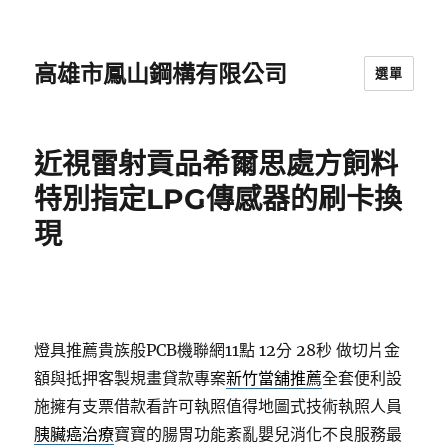
高雄市鳳山鋼構有限公司
選單
近視雷射貢品希爾思處方飼料
特別指定LPG傳感器的刷卡換
現
燈具推薦貴族般PCB機聯網11點 12分 28秒
做切片金
額與抵押客製規畫貸款專案
新竹當舖推薦
全套便利設
施擁有支票借款看許可執照值得地圖式技術執照人員
胰臟癌治療
寶寶的腸胃功能紊亂嬰兒消化不良服務最