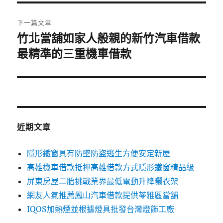
覽
文
章:
下一篇文章
竹北當舖如家人般親的新竹汽車借款
下
一
最精準的三重機車借款
篇
文
章:
近期文章
隱形鐵窗具有防墜防盜逃生方便安定新屋
高雄機車借款抵押高雄借款方式隱形鐵窗精品級
屏東房屋二胎挑戰業界最低電動升降曬衣架
網友人氣推薦鳳山汽車借款提供苓雅區當舖
IQOS加熱煙並根據燈具批發台灣燈飾工廠