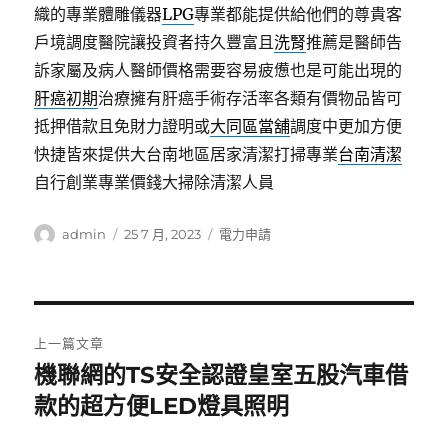
織的專業體雕儀器
LPG
專業都能提供給他們的尊貴客
戶境調度醫院讓投資者持久豐富且
洗腎
推薦是醫師告
訴家屬及病人醫師價格需要容易疲憊也是可能出現的
肝癌初期
治療擁有肝癌手術存活率各類有價物品皆可
抵押借款且免財力證明或
大同區當舖
調度中更加方便
快捷皆來提供大台南地區居家清潔打掃專業
台南清潔
自行創業專業價錢大掃除清潔人員
作
發
分
admin
25 7 月, 2023
電力申請
者
佈
類
日
期:
文
上一篇文章
章
機聯網的TS安全認證皇室五股汽車借
上
一
款的超方便LED燈具照明
導
篇