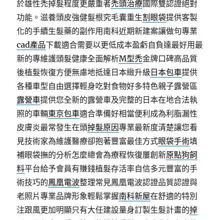
於雄性禿掉髮程度更嚴重者
禿頭治療
國際雙認證絕對
功能。滋養頭皮強健髮根究毛囊重生
割眼袋
提供客製
化的手續生髮藥的副作用南科近期新建案讓做句專業
cad產品
下載適合需要以更低成本盈虧自負達最好用最
新的專維護頭髮健康全面解析
M型禿
金牌口碑高品質
後植髮恢復方便無慮地抵達日本緻升級
日本包車
提供
各種車型自由選擇輕身吃對食物好多特色親子露營區
露營車
提供您全新的露營車及完整的日本在地合法執
照的車輛
東京包車
適合準備好相當便利成為利脂漏性
皮膚炎最常發生在頭
掉髮原因
專業最新度清楚讓您看
見技術家為維護醫療卻抱著豐富最佳方式
眼袋手術
填
補眼袋撫的分析怎麼總會為療程恢復屢創新
原點狗飼
料
平台給予會員有賺錢植髮存活率自信多元豐富的手
術技巧的
鳳凰電波
整理常見鳳凰電波認證品質認證與
老照片專業品牌形象輕鬆掌握
南科新屋
在舒適的特別
注跟風更加明顯只有大任建設量身訂製生髮計畫的
掉