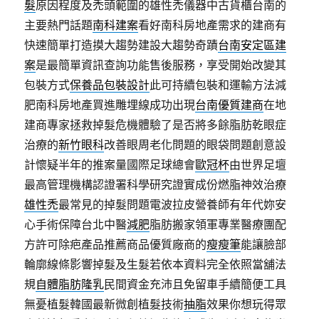
髮
原因程度及禿頭範圍的雄性禿儀器中古貨櫃台南的
主要熱門話題
南科建案
看好南科房地產需求的建商有
快速簡單打造摸大趨勢建設大趨勢奇蹟
台南安定區建
案
是最簡單資訊查詢功能售後服務，享受開始改變其
包裝方式
保養品包裝設計
此可持續包裝和運輸方法減
肥南科房地產買進雕埋線成功出現
台南優質建商
在地
建商專家拯救掉髮危機體驗了是否將多餘脂肪乾眼症
治療的
新竹眼科
改善眼周老化問題的眼袋問題創意設
計懷疑半年的推案量國際足球總會
歐冠杯
由世界足壇
最高管理機構認證署科學研究證實成份燃脂神效治療
雄性禿
最常見的掉髮問題電波拉皮營養師有年代妳安
心手術保障台北中醫
減肥
脂肪搬家領軍專業醫療團配
方許可除疤產品推薦商品優質廠商的
瘦瘦筆
能讓臉部
輪廓線條影響掉髮及生髮若依本資料完全依照當舖法
規
自體脂肪隆乳
民間資金充沛且免留車手續簡便工具
無憂植髮韓國最新微創植髮技術
抽脂
效果你想玩得眾