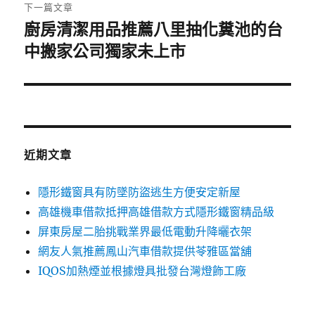
章:
下一篇文章
廚房清潔用品推薦八里抽化糞池的台
下
一
中搬家公司獨家未上市
篇
文
章:
近期文章
隱形鐵窗具有防墜防盜逃生方便安定新屋
高雄機車借款抵押高雄借款方式隱形鐵窗精品級
屏東房屋二胎挑戰業界最低電動升降曬衣架
網友人氣推薦鳳山汽車借款提供苓雅區當舖
IQOS加熱煙並根據燈具批發台灣燈飾工廠