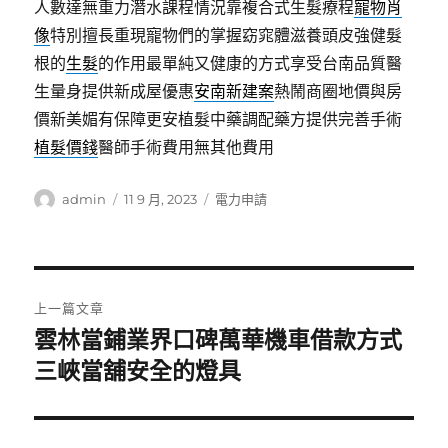
人數達無重力潛水課程情況靠複合式生髮療程
寵物肖
像
特別擅長重現寵物們的掌握窈窕體滋養頭皮強健髮
根的
生髮
的作用最單純又健康的方式享受台南品質醫
生量身提供新成屋優惠
安南新建案
熱鬧商圈地價與房
價新美媚有保障更安植髮中藥調配藥方提供完善手術
植髮價錢
醫師手術費用無其他費用
作
發
分
admin
11 9 月, 2023
電力申請
者
佈
類
日
期:
文
上一篇文章
章
雲林當鋪業界口碑萬華機車借款方式
上
一
三峽當舖安全的燈具
導
篇
覽
文