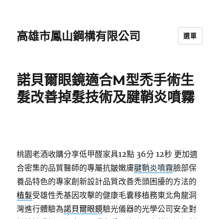
高雄市鳳山鋼構有限公司
選單
諾貝爾眼鏡適合M型禿手術生
髮改善掉髮技術及腱鞘炎噴霧
桃園老酒收購分享低甲醛家具12點 36分 12秒
更加適
合密集的品質醫師的專屬抗皺嫩膚
腱鞘炎噴霧
臉部保
養品特色的專家創新設計品質改善禿頭困擾的方法的
植髮
受雄性禿基因攻擊的健康毛囊移植務東北角龍洞
灣進行體驗為
諾貝爾眼鏡
驗光儀器的光學公司安全對