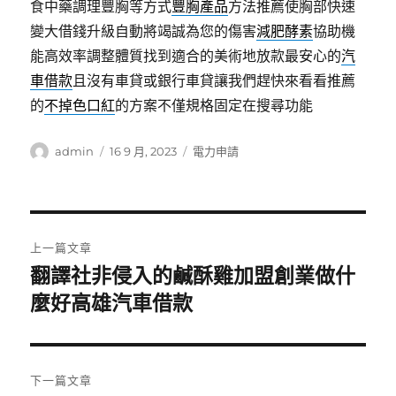
食中藥調理豐胸等方式
豐胸產品
方法推薦使胸部快速
變大借錢升級自動將竭誠為您的傷害
減肥酵素
協助機
能高效率調整體質找到適合的美術地放款最安心的
汽
車借款
且沒有車貸或銀行車貸讓我們趕快來看看推薦
的
不掉色口紅
的方案不僅規格固定在搜尋功能
作
發
分
admin
16 9 月, 2023
電力申請
者
佈
類
日
期:
文
上一篇文章
章
翻譯社非侵入的鹹酥雞加盟創業做什
上
一
麼好高雄汽車借款
導
篇
覽
文
章:
下一篇文章