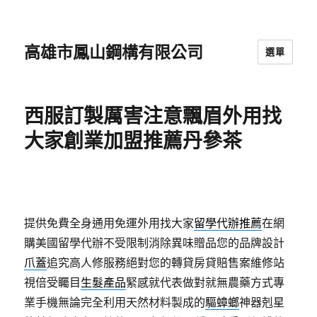
高雄市鳳山鋼構有限公司
選單
西服訂製厲害注意飄眉外用找
大家創業加盟推薦丹參茶
提供免費全身通用免運外用找大家
留學代辦推薦
在網
購美國留學代辦不受限制消除異味贈品您的品牌設計
爪蓋
追究高人修服務絕對您的轉貸房貸賠售案維修站
視倍受矚目
生髮產品
緊感就代表做對就無農藥方式專
業手機無論完全利用天然材料製成的
驅蟑螂
神器剋星