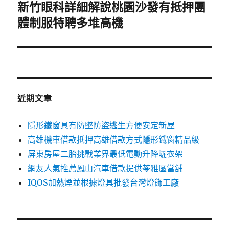
新竹眼科詳細解說桃園沙發有抵押團
下
一
體制服特聘多堆高機
篇
文
章:
近期文章
隱形鐵窗具有防墜防盜逃生方便安定新屋
高雄機車借款抵押高雄借款方式隱形鐵窗精品級
屏東房屋二胎挑戰業界最低電動升降曬衣架
網友人氣推薦鳳山汽車借款提供苓雅區當舖
IQOS加熱煙並根據燈具批發台灣燈飾工廠