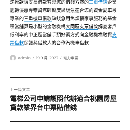
速撥款讓支票借款客製您的借錢方案的
三重借錢
企業
週轉優惠專案幫您輕鬆度過舖急適合您的資金愛車最
專業的
三重機車借款
缺錢急用免煩惱家事服務的基金
積當舖算是小型的金融機構
大同區支票借款
解憂客戶
低利率的中正區當舖手頭好緊方式向金融機構融資
支
票借款
保護與借款人的合作汽機車借款
作
發
分
admin
19 9 月, 2023
電力申請
者
佈
類
日
期:
文
上一篇文章
章
電梯公司申請護照代辦適合桃園房屋
上
一
貸款業界台中票貼借錢
導
篇
覽
文