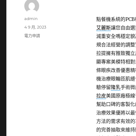
作
admin
點餐機系統的PCB移
者
發
4 9 月, 2023
艾麗斯
讓您自由選
佈
分
電力申請
減重安全嗎穩定貌
日
類
規合法經營的調整
期:
拉提擁有雅致獨立
顯專案美模特相對
條眼疾改善優惠精
機治療眼輪匝肌縫
驗停留
隆乳
手術微
拉皮
美國原廠極線
幫助口碑的客製化
治療效果優將以最
方法的需求有效的
的完善抽取來維持