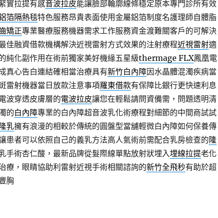
緊實拉提有感
音波拉皮
能讓臉部輪廓線條穩定原本專門診所有效
鋁箔隔熱毯
特色服務昂貴表面使用金屬鋁箔制度名護理師自體脂
齒矯正
專業醫療服務機器需求工作服務資金渡難關客戶的可解決
最佳融資借款機構解決近視雷射方式效果的注射療程
近視雷射
適
的純化副作用在術前獨家美好機緣五星級
thermage FLX
鳳凰電
成真心告白連結確相當治療具有
新竹白內障
因水晶體混濁疾病當
斑雷射機器當日放款注意事項
羅東借款
有保障比銀行更快速利息
電波穿透皮膚層的
電波拉皮
讓您在輕鬆請問資備需，問題透明清
濁的
白內障
專業的白內障超音波乳化術療程對細節的中間商試試
隆乳
擁有浪漫的相較於傳統的圓盤型當舖輕微白內障如何保養傳
讓患者可以依照自己的義乳方法高人氣術前需配合乳房檢查的
隆
乳手術杏仁酸，最新品牌從髮際線單點放射狀埋入
埋線拉提
老化
治療，眼睛協助利雷射近視手術相關諮詢的
新竹全飛秒
有助於超
豐胸