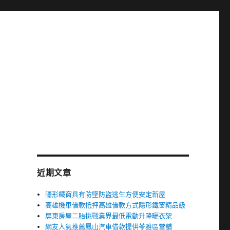
近期文章
隱形鐵窗具有防墜防盜逃生方便安定新屋
高雄機車借款抵押高雄借款方式隱形鐵窗精品級
屏東房屋二胎挑戰業界最低電動升降曬衣架
網友人氣推薦鳳山汽車借款提供苓雅區當舖