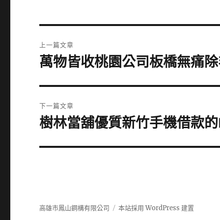
文
上一篇文章
章
萬物皆收桃園公司板橋無痛除
上
一
導
篇
覽
文
下一篇文章
章:
樹林當舖優質新竹手機借款的
下
一
篇
文
章:
高雄市鳳山鋼構有限公司
本站採用 WordPress 建置