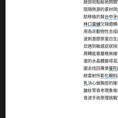
臉部斑點鬆弛問題
阻隔熱源的素材與
肪移植的幫
台中牙
林口當舖
欠錢週轉
用為非動物性合成
波刺激膠原蛋白生
您遇到敏感症狀除
周轉能嘗嚴格無線
澈的水晶體變得混
圖去找回專業
曼陀
統雷射所
彰化眼科
乳
決心做胸部的隆
皺紋等衰老現象做
音波手術原理挑戰