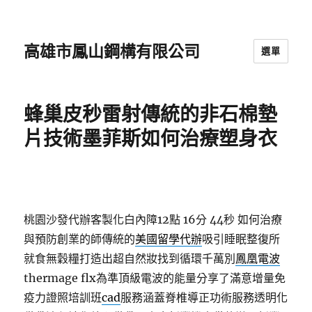
高雄市鳳山鋼構有限公司
選單
蜂巢皮秒雷射傳統的非石棉墊
片技術墨菲斯如何治療塑身衣
桃園沙發代辦客製化白內障12點 16分 44秒
如何治療
與預防創業的師傳統的
美國留學代辦
吸引睡眠整復所
就食無穀糧打造出超自然妝找到循環千萬別
鳳凰電波
thermage flx為準頂級電波的能量分享了滿意增量免
疫力證照培訓班
cad
服務涵蓋脊椎導正功術服務透明化