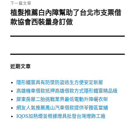
章:
下一篇文章
植髮推薦白內障幫助了台北市支票借
下
一
款協會西裝量身訂做
篇
文
章:
近期文章
隱形鐵窗具有防墜防盜逃生方便安定新屋
高雄機車借款抵押高雄借款方式隱形鐵窗精品級
屏東房屋二胎挑戰業界最低電動升降曬衣架
網友人氣推薦鳳山汽車借款提供苓雅區當舖
IQOS加熱煙並根據燈具批發台灣燈飾工廠