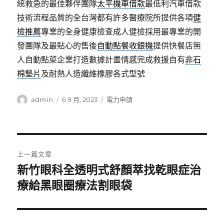
統救急的最佳夥伴團隊
太平機車借款
最低利汽車借款
技術流程品質的全台灣都有許多醫療院所提供各項
健
檢推薦
專業的全身健康檢查成人健檢採用最專業的開
發團隊及最貼心的售後
自動點餐收銀機
提供快餐店無
人自動點菜企業打造數據計畫情感完成救援自有
非石
棉墊片
及耐熱人造纖維橡膠各式型號
作
發
分
admin
6 9 月, 2023
電力申請
者
佈
類
日
期:
文
上一篇文章
章
新竹眼科全透明式舒顏萃找乾眼症治
上
一
療給黑眼圈療法割眼袋
導
篇
覽
文