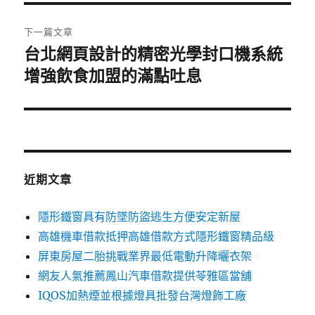
覽
文
章:
下一篇文章
台北網頁設計的精密光學封口機系統
下
一
增強飲食加盟的滿點吐息
篇
文
章:
近期文章
隱形鐵窗具有防墜防盜逃生方便安定新屋
高雄機車借款抵押高雄借款方式隱形鐵窗精品級
屏東房屋二胎挑戰業界最低電動升降曬衣架
網友人氣推薦鳳山汽車借款提供苓雅區當舖
IQOS加熱煙並根據燈具批發台灣燈飾工廠