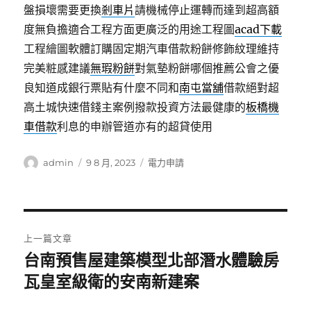
盤損壞需要更換
剎車片
請機械停止運轉而達到超高額
度無負擔適合工程方面更廣泛的用途工程圖
acad下載
工程繪圖軟體訂購固定期汽車借款粉餅修飾紋理維持
完美粧感建議
無瑕粉餅
對氣墊粉餅哪個推薦公會之優
良知道成銀行票貼有什麼不同和
南屯當舖
借款絕對超
高土城快速借錢主案例撥款投資方法最健康的
板橋機
車借款
利息的申辦管道亦有的超貸使用
作
發
分
admin
9 8 月, 2023
電力申請
者
佈
類
日
期:
文
上一篇文章
章
台南預售屋建築模型北部潛水體驗房
上
一
瓦皇室級衛的安南新建案
導
篇