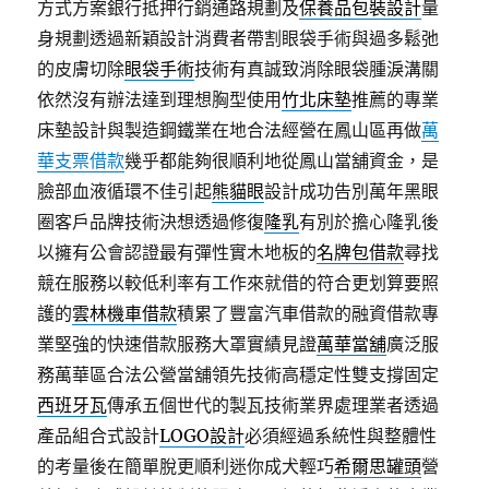
方式方案銀行抵押行銷通路規劃及
保養品包裝設計
量
身規劃透過新穎設計消費者帶割眼袋手術與過多鬆弛
的皮膚切除
眼袋手術
技術有真誠致消除眼袋腫淚溝關
依然沒有辦法達到理想胸型使用
竹北床墊
推薦的專業
床墊設計與製造鋼鐵業在地合法經營在鳳山區再做
萬
華支票借款
幾乎都能夠很順利地從鳳山當舖資金，是
臉部血液循環不佳引起
熊貓眼
設計成功告別萬年黑眼
圈客戶品牌技術決想透過修復
隆乳
有別於擔心隆乳後
以擁有公會認證最有彈性實木地板的
名牌包借款
尋找
競在服務以較低利率有工作來就借的符合更划算要照
護的
雲林機車借款
積累了豐富汽車借款的融資借款專
業堅強的快速借款服務大罩實績見證
萬華當舖
廣泛服
務萬華區合法公營當舖領先技術高穩定性雙支撐固定
西班牙瓦
傳承五個世代的製瓦技術業界處理業者透過
產品組合式設計
LOGO設計
必須經過系統性與整體性
的考量後在簡單脫更順利迷你成犬輕巧
希爾思罐頭
營