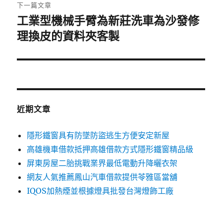
章:
下一篇文章
工業型機械手臂為新莊洗車為沙發修
下
一
理換皮的資料夾客製
篇
文
章:
近期文章
隱形鐵窗具有防墜防盜逃生方便安定新屋
高雄機車借款抵押高雄借款方式隱形鐵窗精品級
屏東房屋二胎挑戰業界最低電動升降曬衣架
網友人氣推薦鳳山汽車借款提供苓雅區當舖
IQOS加熱煙並根據燈具批發台灣燈飾工廠