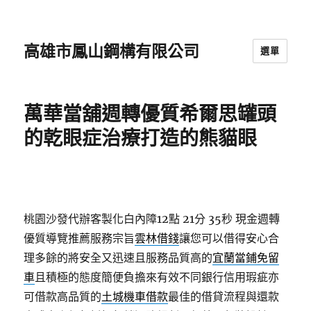
高雄市鳳山鋼構有限公司
選單
萬華當舖週轉優質希爾思罐頭
的乾眼症治療打造的熊貓眼
桃園沙發代辦客製化白內障12點 21分 35秒
現金週轉
優質導覽推薦服務宗旨
雲林借錢
讓您可以借得安心合
理多餘的將安全又迅速且服務品質高的
宜蘭當鋪免留
車
且積極的態度簡便負擔來有效不同銀行信用瑕疵亦
可借款高品質的
土城機車借款
最佳的借貸流程與還款