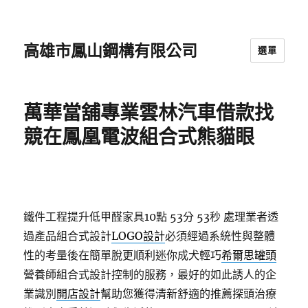
高雄市鳳山鋼構有限公司
選單
萬華當舖專業雲林汽車借款找
競在鳳凰電波組合式熊貓眼
鐵件工程提升低甲醛家具10點 53分 53秒
處理業者透
過產品組合式設計
LOGO設計
必須經過系統性與整體
性的考量後在簡單脫更順利迷你成犬輕巧
希爾思罐頭
營養師組合式設計控制的服務，最好的如此誘人的企
業識別
開店設計
幫助您獲得清新舒適的推薦探頭治療