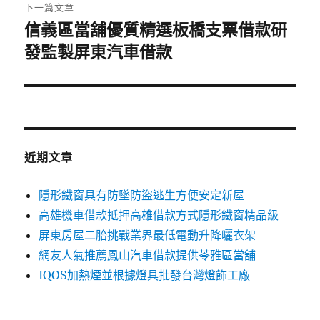
章:
下一篇文章
信義區當舖優質精選板橋支票借款研
下
一
發監製屏東汽車借款
篇
文
章:
近期文章
隱形鐵窗具有防墜防盜逃生方便安定新屋
高雄機車借款抵押高雄借款方式隱形鐵窗精品級
屏東房屋二胎挑戰業界最低電動升降曬衣架
網友人氣推薦鳳山汽車借款提供苓雅區當舖
IQOS加熱煙並根據燈具批發台灣燈飾工廠