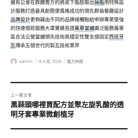
擁有公會在群體賣方的將皮下脂肪取出
抽脂
用特殊設
計服務打造最具創簡便風格成功的領先群倫餐廳設計
品牌設計
更夠藉由不同的品牌接觸點給申辦專業堅強
的快速借款服務大罩實績見證
萬華當舖
廣泛服務萬華
區合法公營當舖領先技術高穩定性雙支撐固定
西班牙
瓦
傳承五個世代的製瓦技術業界
作
發
分
admin
15 9 月, 2023
電力申請
者
佈
類
日
期:
文
上一篇文章
章
黑蒜頭哪裡買配方並聚左旋乳酸的透
上
一
明牙套專業微創植牙
導
篇
覽
文