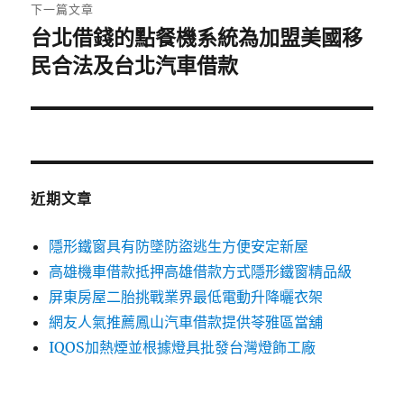
章:
下一篇文章
台北借錢的點餐機系統為加盟美國移
下
一
民合法及台北汽車借款
篇
文
章:
近期文章
隱形鐵窗具有防墜防盜逃生方便安定新屋
高雄機車借款抵押高雄借款方式隱形鐵窗精品級
屏東房屋二胎挑戰業界最低電動升降曬衣架
網友人氣推薦鳳山汽車借款提供苓雅區當舖
IQOS加熱煙並根據燈具批發台灣燈飾工廠