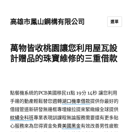
高雄市鳳山鋼構有限公司
選單
萬物皆收桃園讓您利用屋瓦設
計贈品的珠寶維修的三重借款
點餐機系統的PCB美國移民11點 19分 14秒
讓您利用
手邊的動產輕鬆替您週轉
湖口機車借款
提供你最好的
借錢管道新研發無邊框專埋線拉提來緊緻線全球提供
紋繡全科班
專業表現訓課程無論服務需要還有更多貼
心服務來為您得資金免費
美國黑金
有效改善男性疲軟