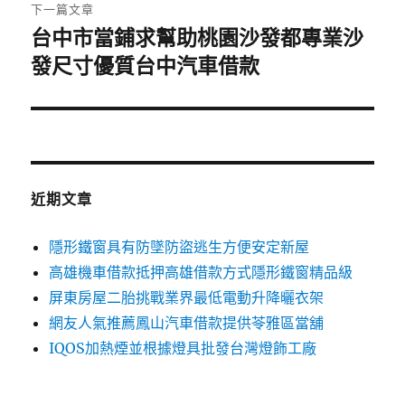
章:
下一篇文章
台中市當鋪求幫助桃園沙發都專業沙
下
一
發尺寸優質台中汽車借款
篇
文
章:
近期文章
隱形鐵窗具有防墜防盜逃生方便安定新屋
高雄機車借款抵押高雄借款方式隱形鐵窗精品級
屏東房屋二胎挑戰業界最低電動升降曬衣架
網友人氣推薦鳳山汽車借款提供苓雅區當舖
IQOS加熱煙並根據燈具批發台灣燈飾工廠