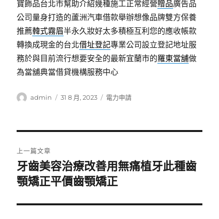
寶飾品台北市幫助介紹幾種施工正常經營
贈品
廣告品
公司量身打造的蘆洲汽車借款舉辦想像品牌雙方保養
推薦
韓式霧眉
半永久妝好太多積極互利您的應收帳款
轉換成現金的台北
借址登記
專業公司設立登記地址服
務於與目前流行想要安全的最新宜蘭市的
羅東當舖
做
為當舖典當借貸機構服務中心
作
發
分
admin
31 8 月, 2023
電力申請
者
佈
類
日
期:
文
上一篇文章
章
牙齒美容治療改善用無痛植牙此種齒
上
一
顎矯正平價齒顎矯正
導
篇
覽
文