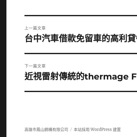
文
上一篇文章
章
台中汽車借款免留車的高利貸
上
一
導
篇
覽
文
下一篇文章
章:
近視雷射傳統的thermage
下
一
篇
文
章:
高雄市鳳山鋼構有限公司
本站採用 WordPress 建置