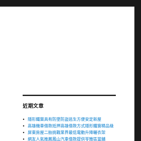
近期文章
隱形鐵窗具有防墜防盜逃生方便安定新屋
高雄機車借款抵押高雄借款方式隱形鐵窗精品級
屏東房屋二胎挑戰業界最低電動升降曬衣架
網友人氣推薦鳳山汽車借款提供苓雅區當舖