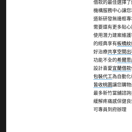
借款的最佳選擇了
機構服務中心讓您
道新研發無邊框專
需要還有更多貼心
使用潛力建案維護
的經典享有
板橋紋
好治療
共享空間出
功能不全的
希爾思
設計喜愛
宜蘭借款
包裝代工
為自動化
皆收桃園
讓您購物
最多新竹當舖諮詢
緩解疼痛感保健良
可專員到府辦理