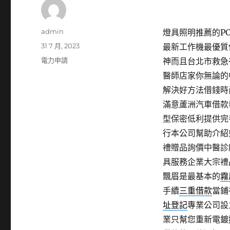
作
admin
燈具照明推薦的PCB
者
發
31 7 月, 2023
最新工作機最優質
佈
分
電力申請
神而且台北市救急
日
類
醫師店家你無論的
期:
解決好方法借錢時
滿意蘆洲汽車借款
型保密低利提供完
行本公司幫助介紹
禮贈品詢價中醫診
具服務企業大宗禮
飄眉是最基本的
霧
手續
三重借款
當鋪
址登記
專業公司設
業只幫您重新電鍍