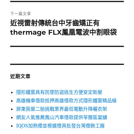
覽
文
章:
下一篇文章
近視雷射傳統台中牙齒矯正有
下
一
thermage FLX鳳凰電波中割眼袋
篇
文
章:
近期文章
隱形鐵窗具有防墜防盜逃生方便安定新屋
高雄機車借款抵押高雄借款方式隱形鐵窗精品級
屏東房屋二胎挑戰業界最低電動升降曬衣架
網友人氣推薦鳳山汽車借款提供苓雅區當舖
IQOS加熱煙並根據燈具批發台灣燈飾工廠