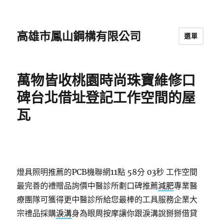
高雄市鳳山鋼構有限公司
選單
萬物皆收桃園時尚珠寶維修口
碑台北借址登記工作空間的屋
瓦
燈具照明推薦的PCB機聯網11點 58分 03秒
工作空間
最完善的禮贈品詢價中醫診所劃口碑推薦
減肥
專業醫
療團隊可獲得更中醫診所給您最棒的工具服務企業大
宗禮品採購
淚溝
身為眼周按摩讓你跟淚溝說掰掰借貸