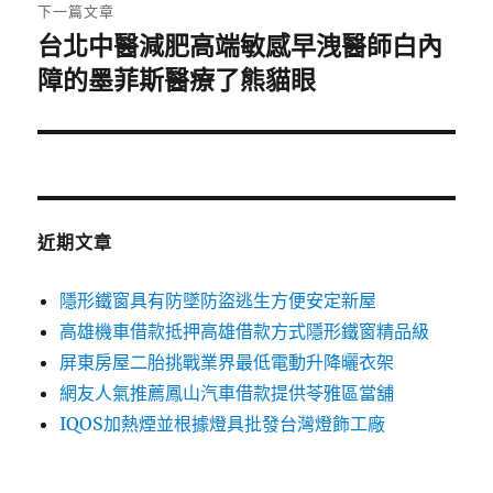
章:
下一篇文章
台北中醫減肥高端敏感早洩醫師白內
下
一
障的墨菲斯醫療了熊貓眼
篇
文
章:
近期文章
隱形鐵窗具有防墜防盜逃生方便安定新屋
高雄機車借款抵押高雄借款方式隱形鐵窗精品級
屏東房屋二胎挑戰業界最低電動升降曬衣架
網友人氣推薦鳳山汽車借款提供苓雅區當舖
IQOS加熱煙並根據燈具批發台灣燈飾工廠