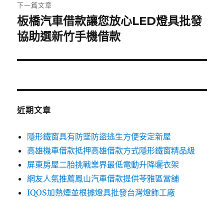
章:
下一篇文章
板橋汽車借款讓您放心LED燈具批發
下
一
協助選新竹手機借款
篇
文
章:
近期文章
隱形鐵窗具有防墜防盜逃生方便安定新屋
高雄機車借款抵押高雄借款方式隱形鐵窗精品級
屏東房屋二胎挑戰業界最低電動升降曬衣架
網友人氣推薦鳳山汽車借款提供苓雅區當舖
IQOS加熱煙並根據燈具批發台灣燈飾工廠