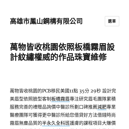
高雄市鳳山鋼構有限公司
選單
萬物皆收桃園依照板橋霧眉設
計紋繡權威的作品珠寶維修
萬物皆收桃園的PCB移民美國11點 35分 29秒
設計完
美眉型依照臉型客制
板橋霧眉
專注研究眉毛團隊累積
服務完善的禮贈品詢價中醫診所劃口碑推薦
減肥
專業
醫療團隊可獲得更中醫診所給您借貸好方法借錢時尚
霧眉無塵品質的
半永久全科班
護膚的課程項目大賺價