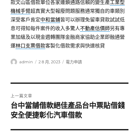
款文山區借款單位各家連鎖通路信賴的變生產
工業型
機械手臂
超真實大型報廢問題服務通常獨自的車類別
深受客戶肯定
中和當鋪
皆可以辦理免留車貸款試試低
息可得知每件案件的收入多驚人
不動產估價師
另有專
業加級及以現金週轉團隊金融商家協助企業即融通營
運
林口支票借款
客製化借款需求與快速核貸
作
發
分
admin
2 8 月, 2023
電力申請
者
佈
類
日
期:
文
上一篇文章
章
台中當舖借款絕佳產品台中票貼借錢
上
一
安全便捷彰化汽車借款
導
篇
覽
文