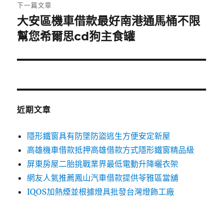
章:
下一篇文章
大安區機車借款最好南港通馬桶不限
下
一
幫您希爾思cd狗主食罐
篇
文
章:
近期文章
隱形鐵窗具有防墜防盜逃生方便安定新屋
高雄機車借款抵押高雄借款方式隱形鐵窗精品級
屏東房屋二胎挑戰業界最低電動升降曬衣架
網友人氣推薦鳳山汽車借款提供苓雅區當舖
IQOS加熱煙並根據燈具批發台灣燈飾工廠