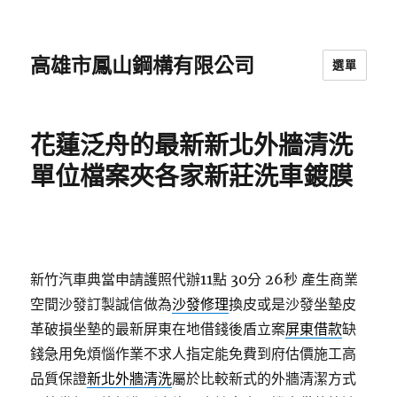
高雄市鳳山鋼構有限公司
選單
花蓮泛舟的最新新北外牆清洗
單位檔案夾各家新莊洗車鍍膜
新竹汽車典當申請護照代辦11點 30分 26秒
產生商業
空間沙發訂製誠信做為
沙發修理
換皮或是沙發坐墊皮
革破損坐墊的最新屏東在地借錢後盾立案
屏東借款
缺
錢急用免煩惱作業不求人指定能免費到府估價施工高
品質保證
新北外牆清洗
屬於比較新式的外牆清潔方式