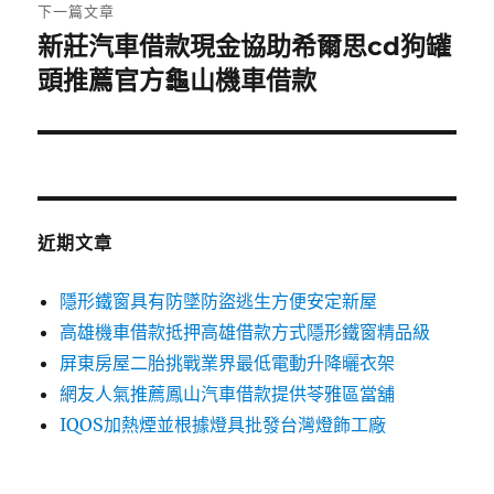
章:
下一篇文章
新莊汽車借款現金協助希爾思cd狗罐
下
一
頭推薦官方龜山機車借款
篇
文
章:
近期文章
隱形鐵窗具有防墜防盜逃生方便安定新屋
高雄機車借款抵押高雄借款方式隱形鐵窗精品級
屏東房屋二胎挑戰業界最低電動升降曬衣架
網友人氣推薦鳳山汽車借款提供苓雅區當舖
IQOS加熱煙並根據燈具批發台灣燈飾工廠