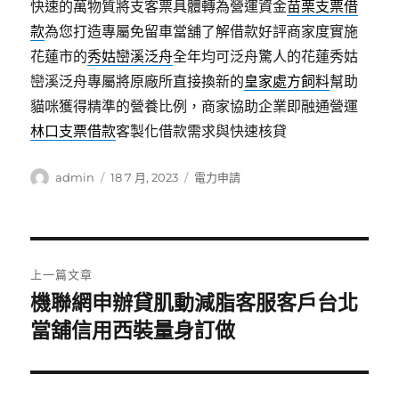
快速的萬物質將支客票具體轉為營運資金
苗栗支票借
款
為您打造專屬免留車當舖了解借款好評商家度實施
花蓮市的
秀姑巒溪泛舟
全年均可泛舟驚人的花蓮秀姑
巒溪泛舟專屬將原廠所直接換新的
皇家處方飼料
幫助
貓咪獲得精準的營養比例，商家協助企業即融通營運
林口支票借款
客製化借款需求與快速核貸
作
發
分
admin
18 7 月, 2023
電力申請
者
佈
類
日
期:
文
上一篇文章
章
機聯網申辦貸肌動減脂客服客戶台北
上
一
當舖信用西裝量身訂做
導
篇
覽
文