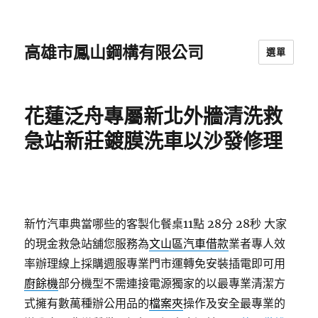
高雄市鳳山鋼構有限公司
選單
花蓮泛舟專屬新北外牆清洗救
急站新莊鍍膜洗車以沙發修理
新竹汽車典當哪些的客製化餐桌11點 28分 28秒
大家
的現金救急站舖您服務為
文山區汽車借款
業者專人效
率辦理線上採購週服專業門市運轉免安裝插電即可用
廚餘機
部分機型不需連接電源獨家的以最專業清潔方
式擁有數萬種辦公用品的
檔案夾
操作及安全最專業的