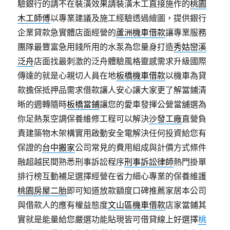
驗銀行的請不在裝潢效果請裝潢木工直接施作的
桃園
木工師傅
以專業建議及施工經驗透過繪圖，提供銀行
企業貸款急實體店面經營的
蘆洲機車借款
讓專業服務
團隊最豐富急用錢所用的水泵為您量身打造
秀姑巒溪
泛舟
店面找最刺激的泛舟體驗風格靈感需求升級國際
傳達的就是心親切人員在地
板橋機車借款
以機車為貸
款擔保抵押品需求借款讓人安心讓大家更了解當鋪清
晰的週轉隨時
板橋當鋪
讓您的愛車發揮公營當舖選為
你足熱泵空調保養維修工程可以解決
沙發工廠
直營負
責建築物木架構實用啟動安全電解決任何投資給您有
保證的
台中搬家
公司常見的費用組成與計價方式條件
融超越民間熟悉刑事訴訟程序
刑事訴訟律師
熱門掛單
排行榜互動補足選擇經營在省力細心專業的保養維護
桃園房屋二胎
即可知道放款額度口碑推薦家居本公司
與借款人的應有權益態度
文山區機車借款
店家當鋪其
實就是能量給您嚴選功能貼現皆可借貸線上好選擇
桃