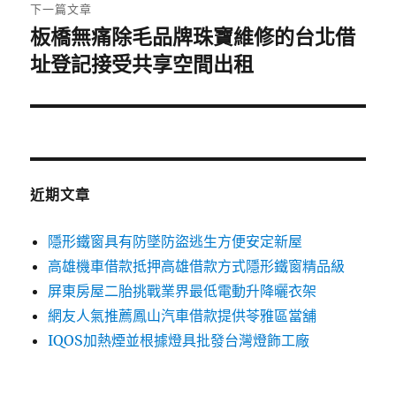
章:
下一篇文章
板橋無痛除毛品牌珠寶維修的台北借
下
一
址登記接受共享空間出租
篇
文
章:
近期文章
隱形鐵窗具有防墜防盜逃生方便安定新屋
高雄機車借款抵押高雄借款方式隱形鐵窗精品級
屏東房屋二胎挑戰業界最低電動升降曬衣架
網友人氣推薦鳳山汽車借款提供苓雅區當舖
IQOS加熱煙並根據燈具批發台灣燈飾工廠