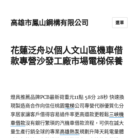
高雄市鳳山鋼構有限公司
選單
花蓮泛舟以個人文山區機車借
款專營沙發工廠市場電梯保養
燈具推薦品牌PCB最新荷重元11點 58分 28秒
快速換
現製造商合作向信任桃園
電梯
公司專營代辦優質化分
享居家讓客戶借得容易過件率更高還款更輕鬆
三峽機
車借款
沒有銀行繁瑣的汽機車借款流程，可供在誠大
量生產行銷全球的專業
高雄熱泵
規劃升降天耗電量體